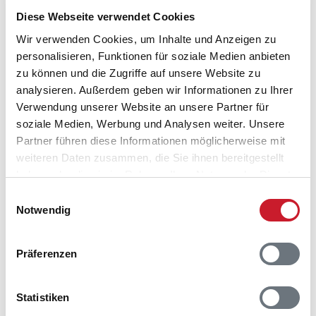
Anreisetag im Belegungskalender anklicken
Diese Webseite verwendet Cookies
Sie bekommen Verfügbarkeit und Preis angezeigt
Wir verwenden Cookies, um Inhalte und Anzeigen zu
personalisieren, Funktionen für soziale Medien anbieten
Bitte beachten Sie, dass sich bei Änderungen des
Reisezeitraumes auch Änderungen bei der
zu können und die Zugriffe auf unsere Website zu
Hausbeschreibung und/oder der Ausstattung ergeben
analysieren. Außerdem geben wir Informationen zu Ihrer
können.
Verwendung unserer Website an unsere Partner für
soziale Medien, Werbung und Analysen weiter. Unsere
Reisedauer
Anzahl Reisende
Partner führen diese Informationen möglicherweise mit
weiteren Daten zusammen, die Sie ihnen bereitgestellt
haben oder die sie im Rahmen Ihrer Nutzung der Dienste
frei
belegt
gewählter Zeitraum
gesammelt haben.
Einwilligungsauswahl
Notwendig
2026
1
2
3
4
5
6
7
8
9
10
11
12
S
S
M
D
M
D
F
S
S
M
D
M
Präferenzen
D
M
D
F
S
S
M
D
M
D
F
S
D
F
S
S
M
D
M
D
F
S
S
M
Statistiken
S
M
D
M
D
F
S
S
M
D
M
D