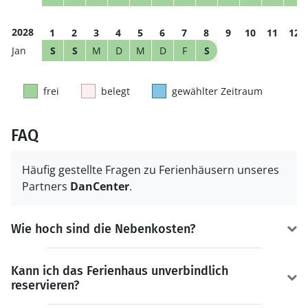
2028
1
2
3
4
5
6
7
8
9
10
11
12
S
S
M
D
M
D
F
S
frei
belegt
gewählter Zeitraum
FAQ
Häufig gestellte Fragen zu Ferienhäusern unseres
Partners
DanCenter
.
Wie hoch sind die Nebenkosten?
Kann ich das Ferienhaus unverbindlich
reservieren?