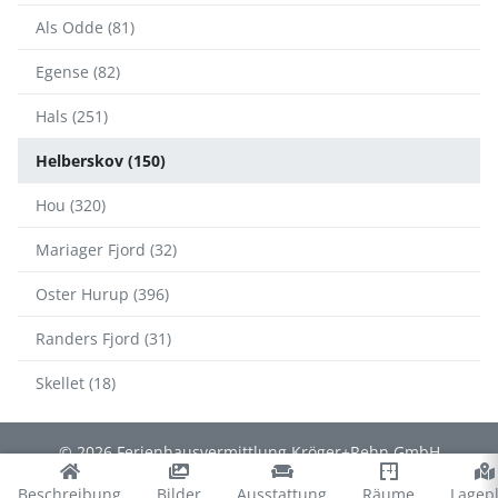
Als Odde (81)
Egense (82)
Hals (251)
Helberskov (150)
Hou (320)
Mariager Fjord (32)
Oster Hurup (396)
Randers Fjord (31)
Skellet (18)
© 2026 Ferienhausvermittlung Kröger+Rehn GmbH
Impressum
Datenschutz
Cookies
∴
Beschreibung
Bilder
Ausstattung
Räume
Lagep