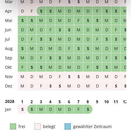
M
D
M
D
F
S
S
M
D
M
D
F
D
F
S
S
M
D
M
D
F
S
S
M
S
S
M
D
M
D
F
S
S
M
D
M
D
M
D
F
S
S
M
D
M
D
F
S
D
F
S
S
M
D
M
D
F
S
S
M
S
M
D
M
D
F
S
S
M
D
M
D
M
D
F
S
S
M
D
M
D
F
S
S
F
S
S
M
D
M
D
F
S
S
M
D
M
D
M
D
F
S
S
M
D
M
D
F
M
D
F
S
S
M
D
M
D
F
S
S
2028
1
2
3
4
5
6
7
8
9
10
11
12
S
S
M
D
M
D
F
S
frei
belegt
gewählter Zeitraum