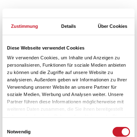
Zustimmung
Details
Über Cookies
Diese Webseite verwendet Cookies
Wir verwenden Cookies, um Inhalte und Anzeigen zu
Belegungskalender
personalisieren, Funktionen für soziale Medien anbieten
zu können und die Zugriffe auf unsere Website zu
analysieren. Außerdem geben wir Informationen zu Ihrer
Reisedauer auswählen
Verwendung unserer Website an unsere Partner für
Anzahl Reisende auswählen
soziale Medien, Werbung und Analysen weiter. Unsere
Anreisetag im Belegungskalender anklicken
Partner führen diese Informationen möglicherweise mit
Sie bekommen Verfügbarkeit und Preis angezeigt
weiteren Daten zusammen, die Sie ihnen bereitgestellt
haben oder die sie im Rahmen Ihrer Nutzung der Dienste
Bitte beachten Sie, dass sich bei Änderungen des
Reisezeitraumes auch Änderungen bei der
gesammelt haben.
Einwilligungsauswahl
Hausbeschreibung und/oder der Ausstattung ergeben
Notwendig
können.