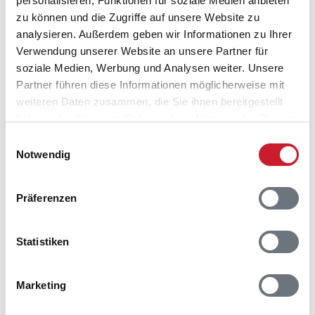
personalisieren, Funktionen für soziale Medien anbieten
Als
zu können und die Zugriffe auf unsere Website zu
9560 Hadsund
analysieren. Außerdem geben wir Informationen zu Ihrer
Verwendung unserer Website an unsere Partner für
soziale Medien, Werbung und Analysen weiter. Unsere
Partner führen diese Informationen möglicherweise mit
weiteren Daten zusammen, die Sie ihnen bereitgestellt
haben oder die sie im Rahmen Ihrer Nutzung der Dienste
gesammelt haben.
Einwilligungsauswahl
Notwendig
Präferenzen
Statistiken
Marketing