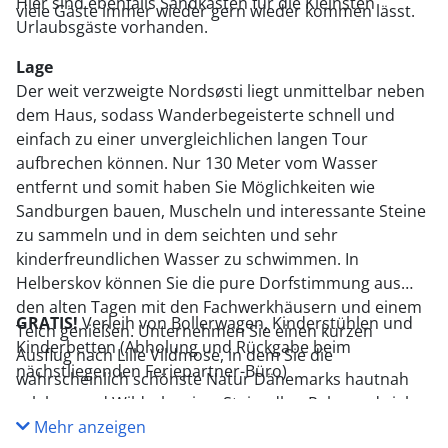
Hier sind ebenfalls Sandkasten für die Kleinsten
viele Gäste immer wieder gern wieder kommen lässt.
Urlaubsgäste vorhanden.
Lage
Der weit verzweigte Nordsøsti liegt unmittelbar neben
dem Haus, sodass Wanderbegeisterte schnell und
einfach zu einer unvergleichlichen langen Tour
aufbrechen können. Nur 130 Meter vom Wasser
entfernt und somit haben Sie Möglichkeiten wie
Sandburgen bauen, Muscheln und interessante Steine
zu sammeln und in dem seichten und sehr
kinderfreundlichen Wasser zu schwimmen. In
Helberskov können Sie die pure Dorfstimmung aus
den alten Tagen mit den Fachwerkhäusern und einem
GRATIS!
Verleih von Bollerwagen, Kinderstühlen und
Teich genießen. Unternehmen Sie einen kurzen
Kinderbetten (Abholung und Rückgabe beim
Ausflug nach Lille Vildmose, in dem Sie die
nächstliegenden Feriepartner-Büro)
wahrscheinlich schönste Natur Dänemarks hautnah
erleben und Wildschweine, Steinadler, Rehe und viele
andere interessante Tiere aus nächster Nähe
Mehr anzeigen