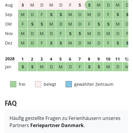
S
M
D
M
D
F
S
S
M
D
M
D
M
D
F
S
S
M
D
M
D
F
S
S
F
S
S
M
D
M
D
F
S
S
M
D
M
D
M
D
F
S
S
M
D
M
D
F
M
D
F
S
S
M
D
M
D
F
S
S
2028
1
2
3
4
5
6
7
8
9
10
11
12
S
S
M
D
M
D
F
S
S
M
D
M
frei
belegt
gewählter Zeitraum
FAQ
Häufig gestellte Fragen zu Ferienhäusern unseres
Partners
Feriepartner Danmark
.