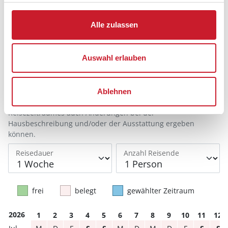
Belegungskalender
Alle zulassen
Reisedauer auswählen
Anzahl Reisende auswählen
Auswahl erlauben
Anreisetag im Belegungskalender anklicken
Sie bekommen Verfügbarkeit und Preis angezeigt
Ablehnen
Bitte beachten Sie, dass sich bei Änderungen des
Reisezeitraumes auch Änderungen bei der
Hausbeschreibung und/oder der Ausstattung ergeben
können.
Reisedauer
Anzahl Reisende
frei
belegt
gewählter Zeitraum
2026
1
2
3
4
5
6
7
8
9
10
11
12