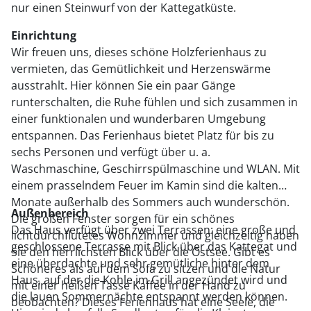
nur einen Steinwurf von der Kattegatküste.
Einrichtung
Wir freuen uns, dieses schöne Holzferienhaus zu
vermieten, das Gemütlichkeit und Herzenswärme
ausstrahlt. Hier können Sie ein paar Gänge
runterschalten, die Ruhe fühlen und sich zusammen in
einer funktionalen und wunderbaren Umgebung
entspannen. Das Ferienhaus bietet Platz für bis zu
sechs Personen und verfügt über u. a.
Waschmaschine, Geschirrspülmaschine und WLAN. Mit
einem prasselndem Feuer im Kamin sind die kalten
Monate außerhalb des Sommers auch wunderschön.
Außenbereich
Die großen Fenster sorgen für ein schönes
Das Haus verfügt über zwei Terrassen: eine große und
lichtdurchflutetes Wohnzimmer und gleichzeitig haben
geschlossene Terrasse mit Blick über das Kattegat und
Sie den herrlichsten Blick über die Ostsee. Gibt es
eine überdachte und sehr gemütliche hinter dem
Schöneres als auf dem Sofa zu sitzen und die Natur
Haus, auf der die Kohle im Grill angezündet wird und
mit einer heißen Tasse Kaffee in der Hand zu
die lauen Sommernächte entspannt werden können.
beobachten? Dieses Ferienhaus hat eine Seele, die