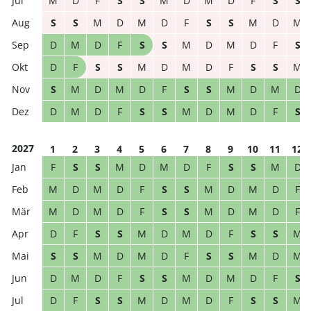
M
D
F
S
S
M
D
M
D
F
S
S
S
S
M
D
M
D
F
S
S
M
D
M
D
M
D
F
S
S
M
D
M
D
F
S
D
F
S
S
M
D
M
D
F
S
S
M
S
M
D
M
D
F
S
S
M
D
M
D
D
M
D
F
S
S
M
D
M
D
F
S
2027
1
2
3
4
5
6
7
8
9
10
11
12
F
S
S
M
D
M
D
F
S
S
M
D
M
D
M
D
F
S
S
M
D
M
D
F
M
D
M
D
F
S
S
M
D
M
D
F
D
F
S
S
M
D
M
D
F
S
S
M
S
S
M
D
M
D
F
S
S
M
D
M
D
M
D
F
S
S
M
D
M
D
F
S
D
F
S
S
M
D
M
D
F
S
S
M