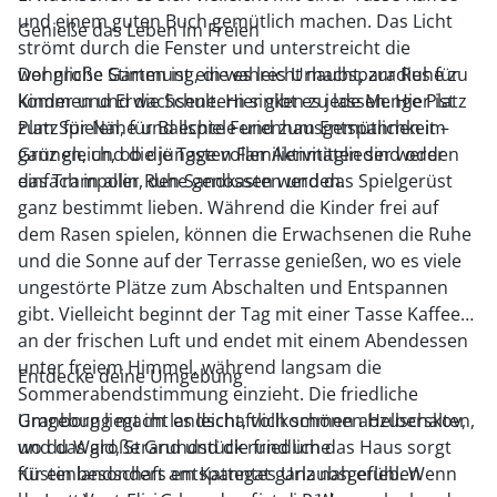
und einem guten Buch gemütlich machen. Das Licht
Genieße das Leben im Freien
strömt durch die Fenster und unterstreicht die
wohnliche Stimmung, die es leicht macht, zur Ruhe zu
Der große Garten ist ein wahres Urlaubsparadies für
kommen und die Schultern sinken zu lassen. Hier ist
Kinder und Erwachsene. Hier gibt es jede Menge Platz
Platz für Nähe und echte Ferienhausgemütlichkeit –
zum Spielen, für Ballspiele und zum Entspannen im
ganz gleich, ob die Tage voller Aktivitäten sind oder
Grünen, und die jüngsten Familienmitglieder werden
einfach in aller Ruhe genossen werden.
das Trampolin, den Sandkasten und das Spielgerüst
ganz bestimmt lieben. Während die Kinder frei auf
dem Rasen spielen, können die Erwachsenen die Ruhe
und die Sonne auf der Terrasse genießen, wo es viele
ungestörte Plätze zum Abschalten und Entspannen
gibt. Vielleicht beginnt der Tag mit einer Tasse Kaffee
an der frischen Luft und endet mit einem Abendessen
unter freiem Himmel, während langsam die
Entdecke deine Umgebung
Sommerabendstimmung einzieht. Die friedliche
Umgebung macht es leicht, vollkommen abzuschalten,
Granborg liegt im landschaftlich schönen Helberskov,
und das große Grundstück rund um das Haus sorgt
wo du Wald, Strand und die friedliche
für ein besonders entspanntes Urlaubsgefühl. Wenn
Küstenlandschaft am Kattegat ganz nah erleben