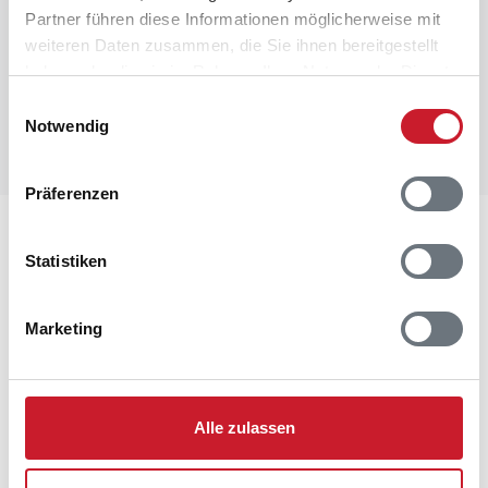
Partner führen diese Informationen möglicherweise mit
weiteren Daten zusammen, die Sie ihnen bereitgestellt
haben oder die sie im Rahmen Ihrer Nutzung der Dienste
gesammelt haben.
Einwilligungsauswahl
Notwendig
Präferenzen
Lageplan
Statistiken
Adresse
Ferienhaus OH587
Marketing
Granborg 25
Helberskov
9560 Hadsund
Alle zulassen