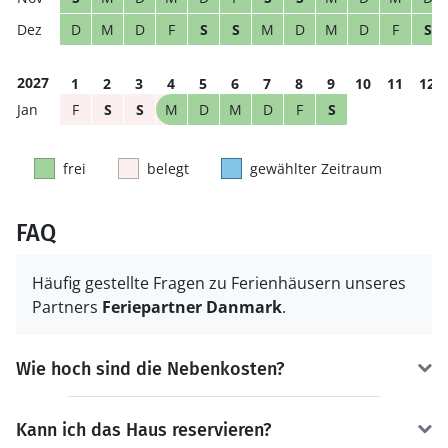
D
M
D
F
S
S
M
D
M
D
F
S
2027
1
2
3
4
5
6
7
8
9
10
11
12
F
S
S
M
D
M
D
F
S
frei
belegt
gewählter Zeitraum
FAQ
Häufig gestellte Fragen zu Ferienhäusern unseres
Partners
Feriepartner Danmark
.
Wie hoch sind die Nebenkosten?
Kann ich das Haus reservieren?