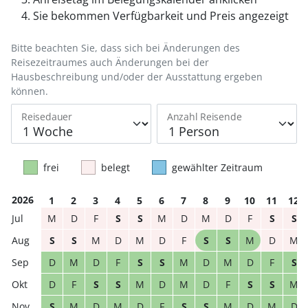
Sie bekommen Verfügbarkeit und Preis angezeigt
Bitte beachten Sie, dass sich bei Änderungen des
Reisezeitraumes auch Änderungen bei der
Hausbeschreibung und/oder der Ausstattung ergeben
können.
Reisedauer
Anzahl Reisende
frei
belegt
gewählter Zeitraum
2026
1
2
3
4
5
6
7
8
9
10
11
12
M
D
F
S
S
M
D
M
D
F
S
S
S
S
M
D
M
D
F
S
S
M
D
M
D
M
D
F
S
S
M
D
M
D
F
S
D
F
S
S
M
D
M
D
F
S
S
M
S
M
D
M
D
F
S
S
M
D
M
D