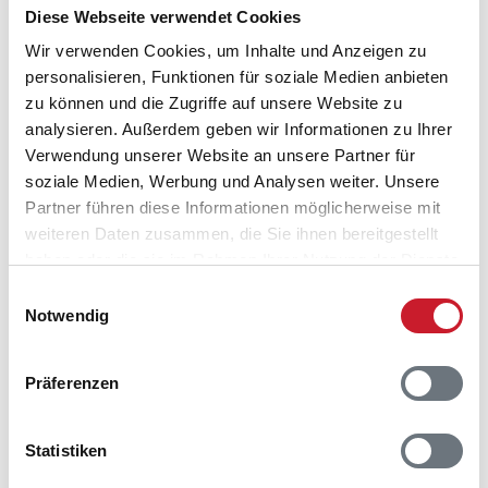
Diese Webseite verwendet Cookies
Wir verwenden Cookies, um Inhalte und Anzeigen zu
personalisieren, Funktionen für soziale Medien anbieten
zu können und die Zugriffe auf unsere Website zu
analysieren. Außerdem geben wir Informationen zu Ihrer
Verwendung unserer Website an unsere Partner für
soziale Medien, Werbung und Analysen weiter. Unsere
Partner führen diese Informationen möglicherweise mit
weiteren Daten zusammen, die Sie ihnen bereitgestellt
haben oder die sie im Rahmen Ihrer Nutzung der Dienste
gesammelt haben.
Einwilligungsauswahl
Notwendig
Belegungskalender
Präferenzen
Reisedauer auswählen
Statistiken
Anzahl Reisende auswählen
Anreisetag im Belegungskalender anklicken