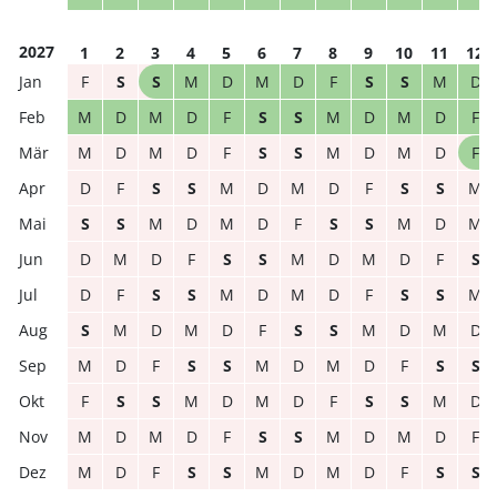
2027
1
2
3
4
5
6
7
8
9
10
11
12
F
S
S
M
D
M
D
F
S
S
M
D
M
D
M
D
F
S
S
M
D
M
D
F
M
D
M
D
F
S
S
M
D
M
D
F
D
F
S
S
M
D
M
D
F
S
S
M
S
S
M
D
M
D
F
S
S
M
D
M
D
M
D
F
S
S
M
D
M
D
F
S
D
F
S
S
M
D
M
D
F
S
S
M
S
M
D
M
D
F
S
S
M
D
M
D
M
D
F
S
S
M
D
M
D
F
S
S
F
S
S
M
D
M
D
F
S
S
M
D
M
D
M
D
F
S
S
M
D
M
D
F
M
D
F
S
S
M
D
M
D
F
S
S