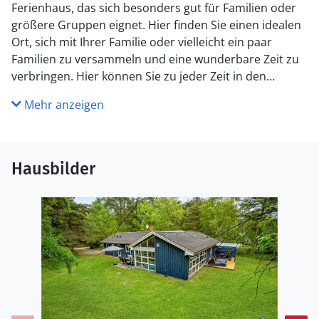
Ferienhaus, das sich besonders gut für Familien oder
größere Gruppen eignet. Hier finden Sie einen idealen
Ort, sich mit Ihrer Familie oder vielleicht ein paar
Familien zu versammeln und eine wunderbare Zeit zu
verbringen. Hier können Sie zu jeder Zeit in den
großen Innenpool springen oder sich im Whirlpool
Mehr anzeigen
entspannen. Oder wenn Sie in der kühleren Jahreszeit
nach einem langen Tag an der frischen Luft sich
wärmen möchten, können Sie einfach in die Sauna
gehen.
Hausbilder
Abends können Sie schön in der gut ausgestatteten
Küche kochen und gemeinsam am großen Tisch essen.
Frühstücken Sie bei sonnigem Wetter auf der Terrasse
oder entspannen Sie sich auf den Liegestühlen. Die
Kleinen werden auch Platz zum Spielen vorfinden, da
es draußen ein großes Grundstück mit Schaukel und
Sandkasten gibt.