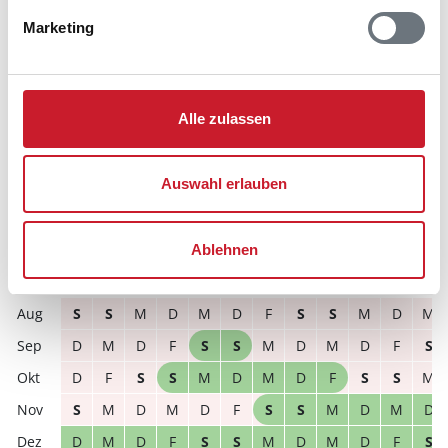
Sie bekommen Verfügbarkeit und Preis angezeigt
Marketing
Bitte beachten Sie, dass sich bei Änderungen des
Reisezeitraumes auch Änderungen bei der
Hausbeschreibung und/oder der Ausstattung ergeben
Alle zulassen
können.
Reisedauer
Anzahl Reisende
Auswahl erlauben
frei
belegt
gewählter Zeitraum
Ablehnen
2026
1
2
3
4
5
6
7
8
9
10
11
12
S
S
M
D
M
D
F
S
S
M
D
M
D
M
D
F
S
S
M
D
M
D
F
S
D
F
S
S
M
D
M
D
F
S
S
M
S
M
D
M
D
F
S
S
M
D
M
D
D
M
D
F
S
S
M
D
M
D
F
S