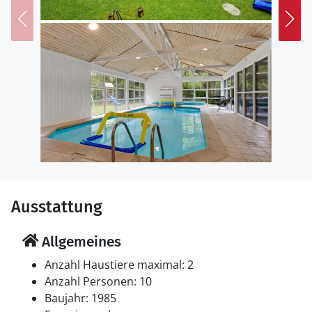
Nur 400 Meter trennen Sie vom schönen Sandstrand.
gehen Sie hier jeden Morgen schwimmen oder erleben
Sie während eines abendlichen Spazierganges am
Meer einen wunderbaren Sonnenuntergang. Zu den
nächsten Einkaufsmöglichkeiten sind es 5,5 km.
Ausstattung
Allgemeines
Anzahl Haustiere maximal: 2
Anzahl Personen: 10
Baujahr: 1985