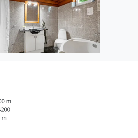
ohnfläche von 110 m² und
nft ist mit
t ist mit
er Nutzinhalt. Es gibt
en. 2 Schlafplätze in
en sich in einem
000 m
Es steht kabellose
4200
0 m