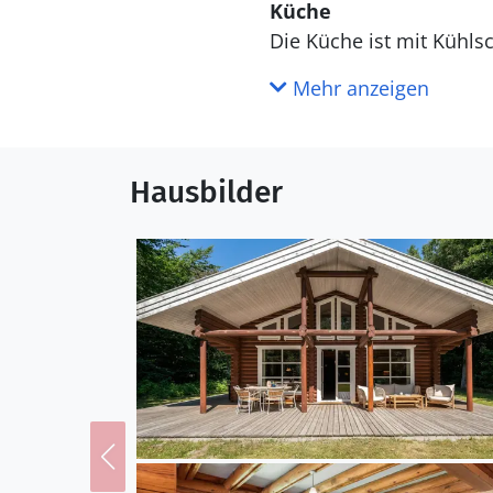
Küche
Die Küche ist mit Kühlschrank ausgestattet. Außerdem gibt es 4 Keramik-Kochfelder, Umluftofen,
Mikrowelle sowie Geschi
Mehr anzeigen
WC und Bad
Es gibt 2 Badezimmer mit Duschnische und 2 Toiletten. 
Hausbilder
steht eine Sauna zur Ve
Draußen
Die Ferienunterkunft l
beträgt 300 m. Die Entf
m entfernt. In einem Abs
Terrassenareal zur Verf
Verfügung. Es ist ein Lad
Ladeleistung von 11 kW.
Einrichtung