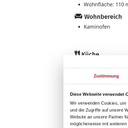
Entspannen Sie sich im 
Wohnfläche: 110 
Wohnbereich
Kaminofen
Küche
Gefrierschrank l
Geschirrspüler
Zustimmung
Kühlschrank
Mikrowelle
Diese Webseite verwendet 
Wellness
Wir verwenden Cookies, um I
Sauna
und die Zugriffe auf unsere 
Website an unsere Partner fü
möglicherweise mit weiteren