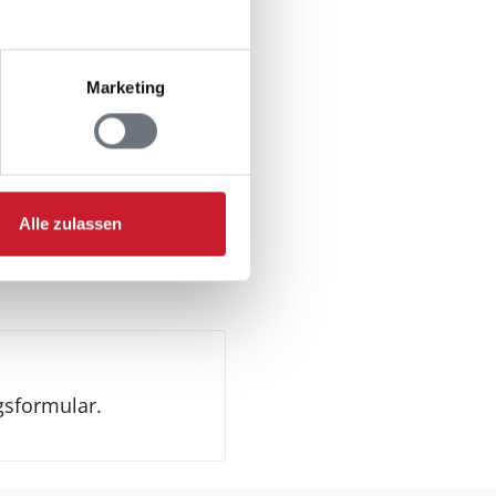
n Jugendgruppen
Marketing
troautos kW
utos
troautos
utos
Alle zulassen
gsformular.