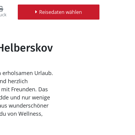
Reisedaten wählen
uck
 Helberskov
n erholsamen Urlaub.
nd herzlich
it Freunden. Das
Odde und nur wenige
 aus wunderschöner
du von Wellness,