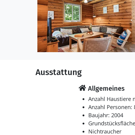
Das Ferienhaus eignet s
wurde 2004 gebaut. Es is
energiefreundlicher Luf
Waschmaschine ausgestat
außerdem einen Kamino
Schlafverhältnisse
Die Schlafplätze verteil
Ausstattung
Einzelbetten. 2 Schlafpl
Vorraum.
Allgemeines
Multimedien
Anzahl Haustiere 
1 Smart-TV. Fernsehen v
Anzahl Personen: 
Internetverbindung zur 
Baujahr: 2004
Grundstücksfläche
Whirlpool
Nichtraucher