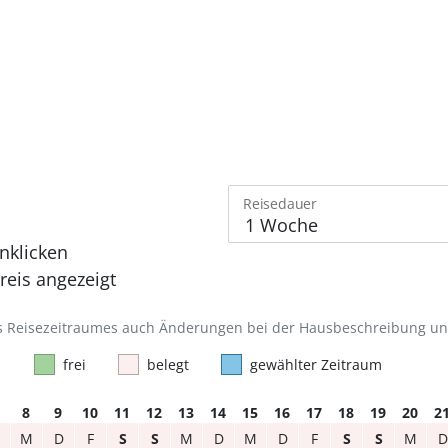
Reisedauer
nklicken
eis angezeigt
des Reisezeitraumes auch Änderungen bei der Hausbeschreibung u
frei
belegt
gewählter Zeitraum
8
9
10
11
12
13
14
15
16
17
18
19
20
2
M
D
F
S
S
M
D
M
D
F
S
S
M
D