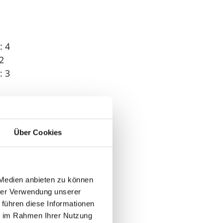
: 4
2
: 3
 2
Über Cookies
 Medien anbieten zu können
hrer Verwendung unserer
 führen diese Informationen
ie im Rahmen Ihrer Nutzung