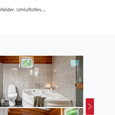
 Entfernung zum Meer
smöglichkeit liegt 3000
in offenes
. Es steht ein Grill zur
2. Mit einer