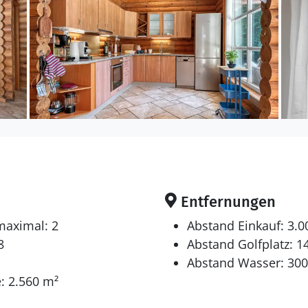
ich für 8 Personen. Die Ferienunterkunft hat eine W
t erlaubt 2 Haustiere mitzubringen. Die Ferienunterku
t-Luft- Wärmepumpe ausgestattet. Die Ferienunterkunf
tet. Wäschetrockner. Tiefkühlmöglichkeit mit 100 Lit
fen.
en sich auf 3 Schlafräume. 4 Schlafplätze in Doppelbett
ätze auf Matratzen. 2 von diesen Schlafplätzen befind
Entfernungen
maximal: 2
Abstand Einkauf: 3.
ia Streaming. Mindestens 4 dänische Fernsehsender. 
8
Abstand Golfplatz: 1
Verfügung.
Abstand Wasser: 30
: 2.560 m²