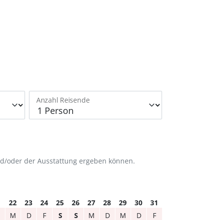
Anzahl Reisende
nd/oder der Ausstattung ergeben können.
1
22
23
24
25
26
27
28
29
30
31
M
D
F
S
S
M
D
M
D
F