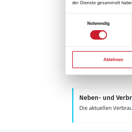
Aussenbereich
der Dienste gesammelt habe
Grill
Einwilligungsauswahl
Schaukel
Notwendig
Terrasse, überdac
Ablehnen
Neben- und Verb
Die aktuellen Verbra