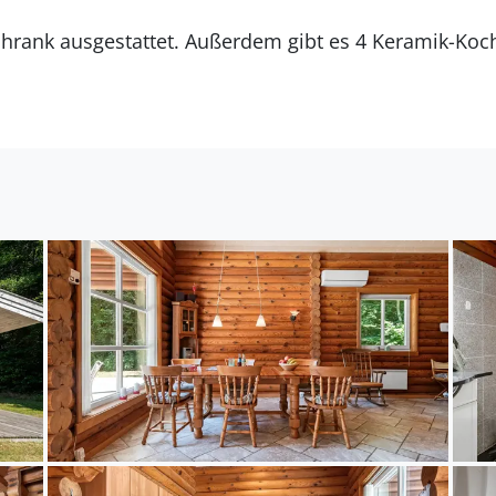
rrspüler.
Fußbodenheizung in 2 Badezimmern. Es
rfügung in der Sie sich so richtig entspannen können.
iegt auf einem 2560 m² großen Gartengrundstück. Die
ernung zum Fjord beträgt 2250 m. Die nächste Einkauf
tand von 14200 m gibt es einen Golfplatz. Es steht e
ügung. Außerdem gibt es überdachte Terrasse. Schaukel
estecker für Elektroautos installiert. Ladestecker Typ 
 Parkplatz auf dem Grundstück.