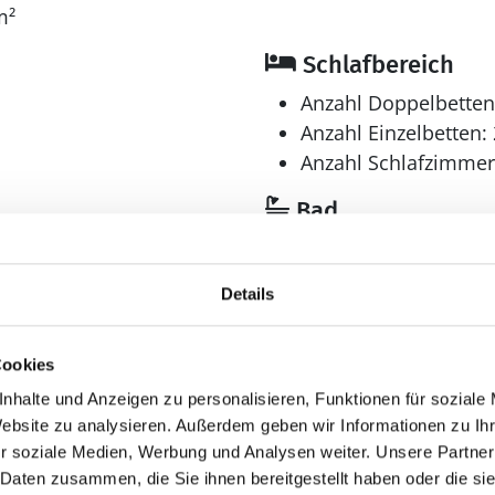
Innen-Durchlauf-Whirlpool für 2 Personen.
m²
Schlafbereich
Anzahl Doppelbetten
Anzahl Einzelbetten: 
Anzahl Schlafzimmer
Bad
Anzahl Badezimmer:
Anzahl Toiletten: 2
Details
Trockner
Waschmaschine
Cookies
Multimedia
nhalte und Anzeigen zu personalisieren, Funktionen für soziale
Internet
Website zu analysieren. Außerdem geben wir Informationen zu I
drahtlos
r soziale Medien, Werbung und Analysen weiter. Unsere Partner
 Daten zusammen, die Sie ihnen bereitgestellt haben oder die s