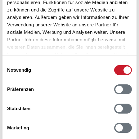
personalisieren, Funktionen für soziale Medien anbieten
zu können und die Zugriffe auf unsere Website zu
analysieren. Außerdem geben wir Informationen zu Ihrer
Verwendung unserer Website an unsere Partner für
soziale Medien, Werbung und Analysen weiter. Unsere
Partner führen diese Informationen möglicherweise mit
weiteren Daten zusammen, die Sie ihnen bereitgestellt
haben oder die sie im Rahmen Ihrer Nutzung der Dienste
Belegungskalender
gesammelt haben.
Einwilligungsauswahl
Notwendig
Reisedauer auswählen
Anzahl Reisende auswählen
Anreisetag im Belegungskalender anklicken
Präferenzen
Sie bekommen Verfügbarkeit und Preis angezeigt
Statistiken
Bitte beachten Sie, dass sich bei Änderungen des
Reisezeitraumes auch Änderungen bei der
Hausbeschreibung und/oder der Ausstattung ergeben
Marketing
können.