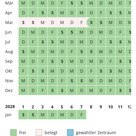
M
D
M
D
F
S
S
M
D
M
D
F
D
F
S
S
M
D
M
D
F
S
S
M
S
S
M
D
M
D
F
S
S
M
D
M
D
M
D
F
S
S
M
D
M
D
F
S
D
F
S
S
M
D
M
D
F
S
S
M
S
M
D
M
D
F
S
S
M
D
M
D
M
D
F
S
S
M
D
M
D
F
S
S
F
S
S
M
D
M
D
F
S
S
M
D
M
D
M
D
F
S
S
M
D
M
D
F
M
D
F
S
S
M
D
M
D
F
S
S
2028
1
2
3
4
5
6
7
8
9
10
11
12
S
S
M
D
M
D
F
frei
belegt
gewählter Zeitraum