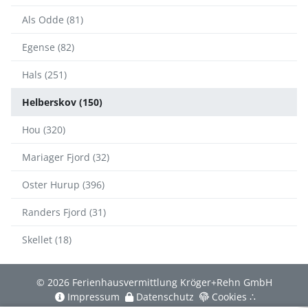
Als Odde (81)
Egense (82)
Hals (251)
Helberskov (150)
Hou (320)
Mariager Fjord (32)
Oster Hurup (396)
Randers Fjord (31)
Skellet (18)
© 2026 Ferienhausvermittlung Kröger+Rehn GmbH
Impressum
Datenschutz
Cookies
∴