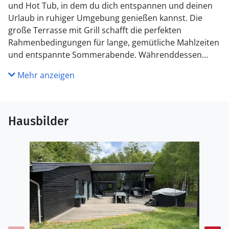
und Hot Tub, in dem du dich entspannen und deinen
Urlaub in ruhiger Umgebung genießen kannst. Die
große Terrasse mit Grill schafft die perfekten
Rahmenbedingungen für lange, gemütliche Mahlzeiten
und entspannte Sommerabende. Währenddessen
können die Kinder auf den Schaukeln spielen, während
Mehr anzeigen
du dich zurücklehnst und den friedlichen Garten
genießt, umgeben von Bäumen und mit viel
Privatsphäre.
Hausbilder
Küche
Die Küche ist mit Kühlschrank ausgestattet. Außerdem
gibt es 4 Induktions-Kochzonen, Umluftofen sowie
Geschirrspüler.
WC und Bad
Es gibt 2 Badezimmer mit Duschnische und 2 Toiletten.
Fußbodenheizung in 2 Badezimmern.