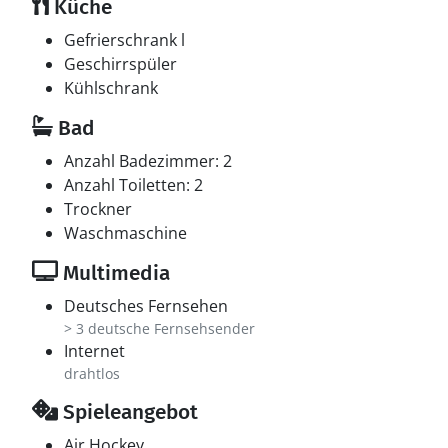
Küche
Fernsehsender. Mindestens 4 deutsche
Fernsehsender. Es steht kabellose Internetverbindung
Gefrierschrank l
zur Verfügung.
Geschirrspüler
Kühlschrank
Hobbyraum
Bad
Hobbyraum mit: Pooltisch. Airhockey. Tischfußball.
Anzahl Badezimmer: 2
Whirlpool
Anzahl Toiletten: 2
Entspannen Sie sich im Innen-Durchlauf-Whirlpool für
Trockner
2 Personen. Im Hot Tub für 5 Personen können Sie den
Waschmaschine
Aufenthalt im Freien genießen.
Multimedia
Deutsches Fernsehen
> 3 deutsche Fernsehsender
Internet
drahtlos
Spieleangebot
Air Hockey