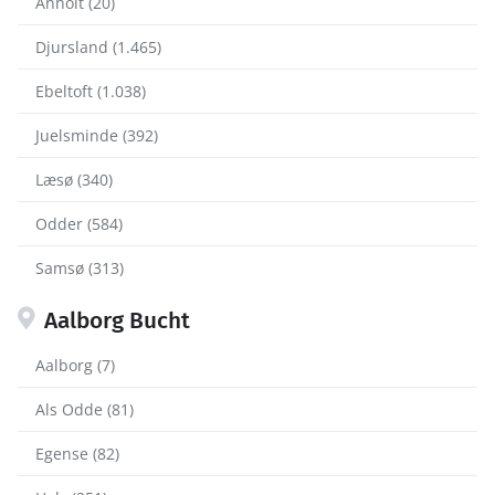
Anholt (20)
Djursland (1.465)
Ebeltoft (1.038)
Juelsminde (392)
Læsø (340)
Odder (584)
Samsø (313)
Aalborg Bucht
Aalborg (7)
Als Odde (81)
Egense (82)