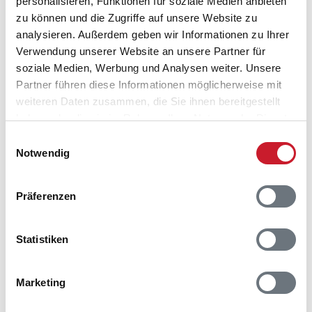
personalisieren, Funktionen für soziale Medien anbieten
Ferienhaus 04545
zu können und die Zugriffe auf unsere Website zu
Dyrehavevej 3
analysieren. Außerdem geben wir Informationen zu Ihrer
Hou
Verwendung unserer Website an unsere Partner für
9370 Hals
soziale Medien, Werbung und Analysen weiter. Unsere
Partner führen diese Informationen möglicherweise mit
weiteren Daten zusammen, die Sie ihnen bereitgestellt
haben oder die sie im Rahmen Ihrer Nutzung der Dienste
gesammelt haben.
Einwilligungsauswahl
Notwendig
Präferenzen
Statistiken
Marketing