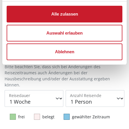
Alle zulassen
Belegungskalender
Reisedauer auswählen
Auswahl erlauben
Anzahl Reisende auswählen
Anreisetag im Belegungskalender anklicken
Ablehnen
Sie bekommen Verfügbarkeit und Preis angezeigt
Bitte beachten Sie, dass sich bei Änderungen des
Reisezeitraumes auch Änderungen bei der
Hausbeschreibung und/oder der Ausstattung ergeben
können.
Reisedauer
Anzahl Reisende
frei
belegt
gewählter Zeitraum