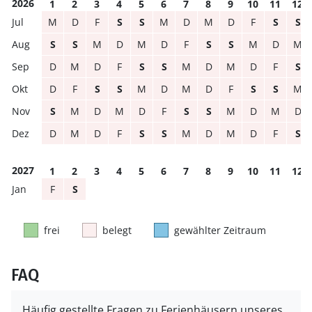
2026
1
2
3
4
5
6
7
8
9
10
11
12
M
D
F
S
S
M
D
M
D
F
S
S
S
S
M
D
M
D
F
S
S
M
D
M
D
M
D
F
S
S
M
D
M
D
F
S
D
F
S
S
M
D
M
D
F
S
S
M
S
M
D
M
D
F
S
S
M
D
M
D
D
M
D
F
S
S
M
D
M
D
F
S
2027
1
2
3
4
5
6
7
8
9
10
11
12
F
S
frei
belegt
gewählter Zeitraum
FAQ
Häufig gestellte Fragen zu Ferienhäusern unseres