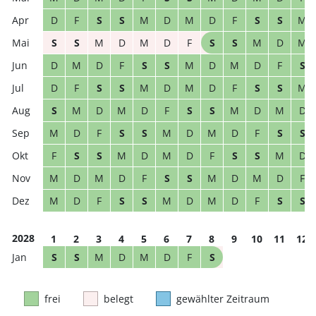
D
F
S
S
M
D
M
D
F
S
S
M
S
S
M
D
M
D
F
S
S
M
D
M
D
M
D
F
S
S
M
D
M
D
F
S
D
F
S
S
M
D
M
D
F
S
S
M
S
M
D
M
D
F
S
S
M
D
M
D
M
D
F
S
S
M
D
M
D
F
S
S
F
S
S
M
D
M
D
F
S
S
M
D
M
D
M
D
F
S
S
M
D
M
D
F
M
D
F
S
S
M
D
M
D
F
S
S
2028
1
2
3
4
5
6
7
8
9
10
11
12
S
S
M
D
M
D
F
S
frei
belegt
gewählter Zeitraum