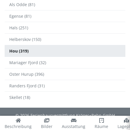
Als Odde (81)
Egense (81)
Hals (251)
Helberskov (150)
Hou (319)
Mariager Fjord (32)
Oster Hurup (396)
Randers Fjord (31)
Skellet (18)
© 2026 Ferienhausvermittlung Kröger+Rehn GmbH
Impressum
Datenschutz
Cookies
∴
Beschreibung
Bilder
Ausstattung
Räume
Lagep