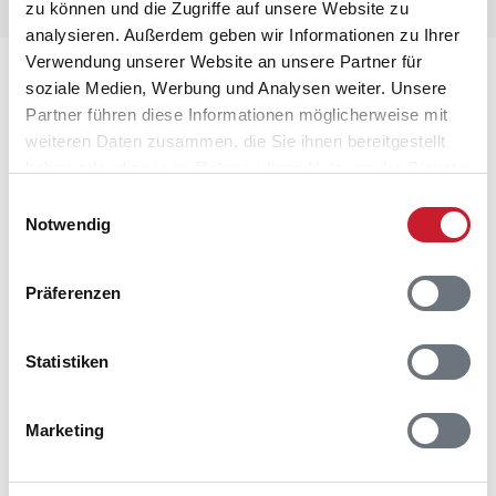
zu können und die Zugriffe auf unsere Website zu
analysieren. Außerdem geben wir Informationen zu Ihrer
Verwendung unserer Website an unsere Partner für
Lageplan
soziale Medien, Werbung und Analysen weiter. Unsere
Partner führen diese Informationen möglicherweise mit
Adresse
weiteren Daten zusammen, die Sie ihnen bereitgestellt
Ferienhaus 63482
haben oder die sie im Rahmen Ihrer Nutzung der Dienste
Havblink 18
gesammelt haben.
Einwilligungsauswahl
Hou
Notwendig
9370 Hals
Präferenzen
Statistiken
Marketing