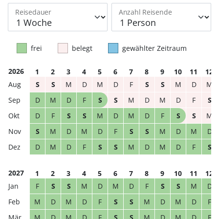
Reisedauer
Anzahl Reisende
frei
belegt
gewählter Zeitraum
2026
1
2
3
4
5
6
7
8
9
10
11
12
S
S
M
D
M
D
F
S
S
M
D
M
D
M
D
F
S
S
M
D
M
D
F
S
D
F
S
S
M
D
M
D
F
S
S
M
S
M
D
M
D
F
S
S
M
D
M
D
D
M
D
F
S
S
M
D
M
D
F
S
2027
1
2
3
4
5
6
7
8
9
10
11
12
F
S
S
M
D
M
D
F
S
S
M
D
M
D
M
D
F
S
S
M
D
M
D
F
M
D
M
D
F
S
S
M
D
M
D
F