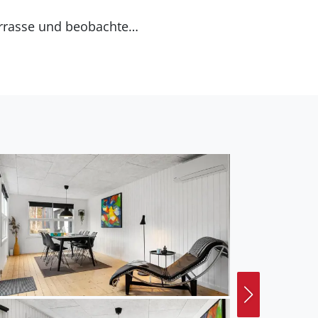
errasse und beobachten
ge-Ecke die Seele bei
r genießen Sie
Sie einen Ausflug nach
esuchen können. Für
änemarks wilde