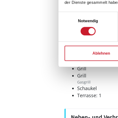
Tiefkühler: 90 l
der Dienste gesammelt habe
Tiefkühlschrank
Einwilligungsauswahl
Multimedia
Notwendig
Deutsches Fernse
Internet
WLAN
Aussenbereich
Ablehnen
Gartenmöbel
Grill
Grill
Gasgrill
Schaukel
Terrasse: 1
Neben- und Verb