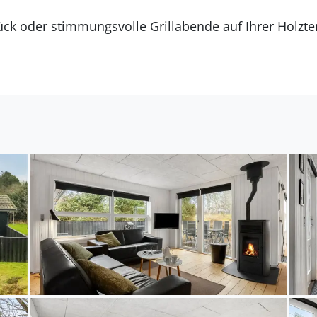
ück oder stimmungsvolle Grillabende auf Ihrer Holzt
ielen im Garten, während Sie in der gemütlichen Loun
ln lassen.
stadt Hals mit ihrem charmanten Fischereihafen ode
kinderfreundlichen Strand von Bisnap. Unternehmen 
lborg Zoo oder das Kunsten Museum of Modern Art b
as Lille Vildmose Center faszinierende Einblicke in D