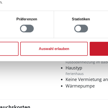
n.
Spieleangebot
Präferenzen
Statistiken
hen
Tischfußball
Sonstiges
Auswahl erlauben
Fußbodenheizung
Fußbodenheizung im Bad
Haustyp
Ferienhaus
Keine Vermietung a
Wärmepumpe
rauchskosten