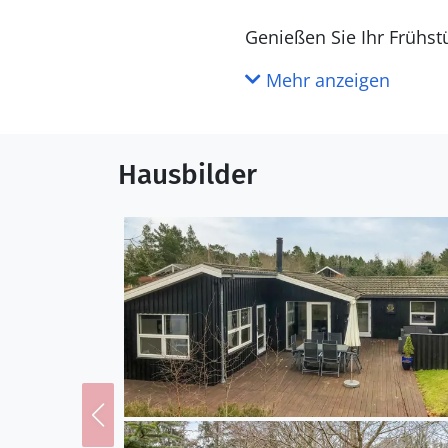
Genießen Sie Ihr Frühst
Sie Ihre Kinder beim Sp
Mehr anzeigen
einem Glas Wein baume
Entdecken Sie die Hafen
Hausbilder
entspannte Stunden am 
Aalborg, wo Sie den Aa
Naturliebhaber bietet d
Moorlandschaften.