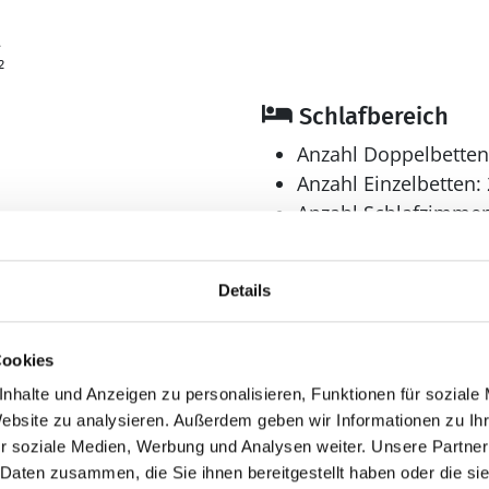
2
²
Schlafbereich
Anzahl Doppelbetten
Anzahl Einzelbetten: 
Anzahl Schlafzimmer
Bad
Details
Anzahl Duschen: 1
Anzahl Badezimmer:
Anzahl Toiletten: 1
Cookies
Dusche
nhalte und Anzeigen zu personalisieren, Funktionen für soziale
Trockner
Website zu analysieren. Außerdem geben wir Informationen zu I
Waschmaschine
r soziale Medien, Werbung und Analysen weiter. Unsere Partner
 Daten zusammen, die Sie ihnen bereitgestellt haben oder die s