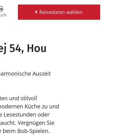
Reisedaten wählen
uck
j 54, Hou
harmonische Auszeit
n und stilvoll
r modernen Küche zu und
te Lesestunden oder
taucht. Vergnügen Sie
e beim Bob-Spielen.