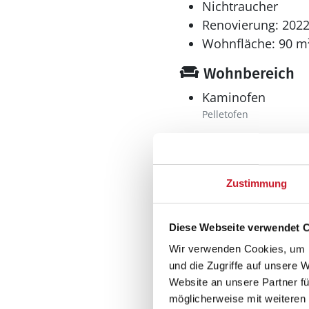
Nichtraucher
Renovierung: 202
Wohnfläche: 90 m
Wohnbereich
Kaminofen
Pelletofen
Küche
Zustimmung
Dunstabzug
Geschirrspüler
Herd
Diese Webseite verwendet 
El-Kochplatten/Ofen
Wir verwenden Cookies, um I
Kaffeemaschine
und die Zugriffe auf unsere 
Kühlschrank
Website an unsere Partner fü
Mikrowelle
möglicherweise mit weiteren