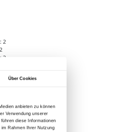
: 2
2
: 3
Über Cookies
 1
 Medien anbieten zu können
hrer Verwendung unserer
 führen diese Informationen
ie im Rahmen Ihrer Nutzung