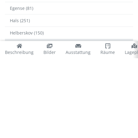
Egense (81)
Hals (251)
Helberskov (150)
Hou (319)
Beschreibung
Bilder
Ausstattung
Räume
Lagep
Mariager Fjord (32)
Oster Hurup (396)
Randers Fjord (31)
Skellet (18)
© 2026 Ferienhausvermittlung Kröger+Rehn GmbH
Impressum
Datenschutz
Cookies
∴