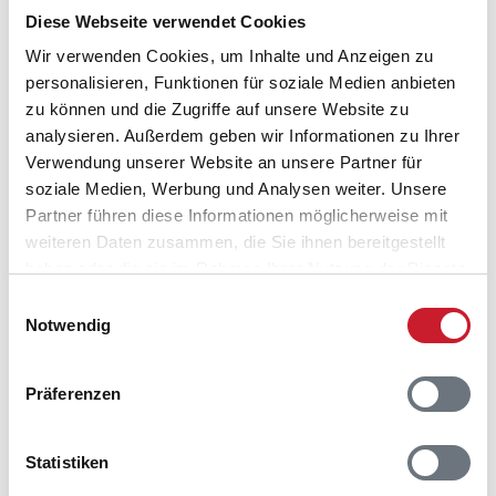
Anreisetag im Belegungskalender anklicken
Diese Webseite verwendet Cookies
Sie bekommen Verfügbarkeit und Preis angezeigt
Wir verwenden Cookies, um Inhalte und Anzeigen zu
Bitte beachten Sie, dass sich bei Änderungen des
personalisieren, Funktionen für soziale Medien anbieten
Reisezeitraumes auch Änderungen bei der
zu können und die Zugriffe auf unsere Website zu
Hausbeschreibung und/oder der Ausstattung ergeben
analysieren. Außerdem geben wir Informationen zu Ihrer
können.
Verwendung unserer Website an unsere Partner für
soziale Medien, Werbung und Analysen weiter. Unsere
Reisedauer
Anzahl Reisende
Partner führen diese Informationen möglicherweise mit
weiteren Daten zusammen, die Sie ihnen bereitgestellt
haben oder die sie im Rahmen Ihrer Nutzung der Dienste
frei
belegt
gewählter Zeitraum
gesammelt haben.
Einwilligungsauswahl
Notwendig
2026
1
2
3
4
5
6
7
8
9
10
11
12
S
S
M
D
M
D
F
S
S
M
D
M
D
M
D
F
S
S
M
D
M
D
F
S
Präferenzen
D
F
S
S
M
D
M
D
F
S
S
M
S
M
D
M
D
F
S
S
M
D
M
D
Statistiken