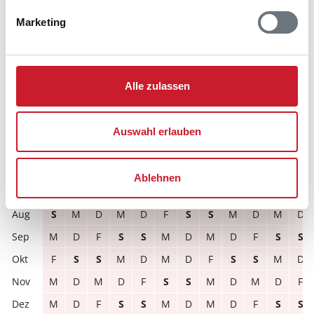
D
M
D
F
S
S
M
D
M
D
F
S
Marketing
2027
1
2
3
4
5
6
7
8
9
10
11
12
F
S
S
M
D
M
D
F
S
S
M
D
M
D
M
D
F
S
S
M
D
M
D
F
Alle zulassen
M
D
M
D
F
S
S
M
D
M
D
F
D
F
S
S
M
D
M
D
F
S
S
M
Auswahl erlauben
S
S
M
D
M
D
F
S
S
M
D
M
D
M
D
F
S
S
M
D
M
D
F
S
Ablehnen
D
F
S
S
M
D
M
D
F
S
S
M
S
M
D
M
D
F
S
S
M
D
M
D
M
D
F
S
S
M
D
M
D
F
S
S
F
S
S
M
D
M
D
F
S
S
M
D
M
D
M
D
F
S
S
M
D
M
D
F
M
D
F
S
S
M
D
M
D
F
S
S