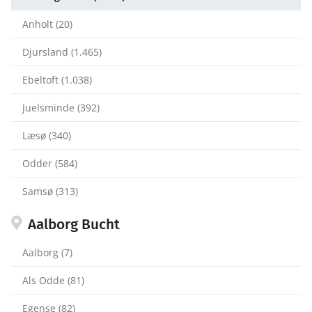
Anholt (20)
Djursland (1.465)
Ebeltoft (1.038)
Juelsminde (392)
Læsø (340)
Odder (584)
Samsø (313)
Aalborg Bucht
Aalborg (7)
Als Odde (81)
Egense (82)