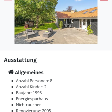
Aalborg, das nur eine angenehme Autofahrt entfernt
ist. Machen Sie einen Ausflug nach Hou, wo Sie einen
gemütlichen Jachthafen vorfinden. Hier gibt es viele
Möglichkeiten für Kinder und Erwachsene mit
Spielplätzen, Eisdielen, einem Restaurant und vielem
mehr). Die etwas größere Hafenstadt Hals ist nur eine
kurze Autofahrt entfernt, und der nächste Strand ist
nur wenige Gehminuten vom Haus entfernt. Und wenn
Sie Glück haben, können Sie Rehe, Fasane,
Eichhörnchen und andere spannende Tiere sehen, die
Ausstattung
oft in der Nähe des Hauses grasen.
Allgemeines
Anzahl Personen: 8
Anzahl Kinder: 2
Baujahr: 1993
Energiesparhaus
Nichtraucher
Renovierung: 2005