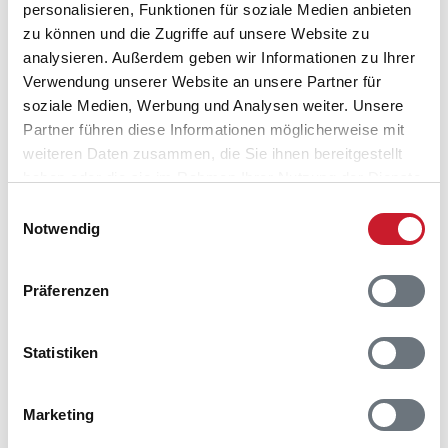
personalisieren, Funktionen für soziale Medien anbieten
zu können und die Zugriffe auf unsere Website zu
analysieren. Außerdem geben wir Informationen zu Ihrer
Verwendung unserer Website an unsere Partner für
soziale Medien, Werbung und Analysen weiter. Unsere
Partner führen diese Informationen möglicherweise mit
weiteren Daten zusammen, die Sie ihnen bereitgestellt
haben oder die sie im Rahmen Ihrer Nutzung der Dienste
Belegungskalender
gesammelt haben.
Einwilligungsauswahl
Notwendig
Reisedauer auswählen
Anzahl Reisende auswählen
Anreisetag im Belegungskalender anklicken
Präferenzen
Sie bekommen Verfügbarkeit und Preis angezeigt
Statistiken
Bitte beachten Sie, dass sich bei Änderungen des
Reisezeitraumes auch Änderungen bei der
Hausbeschreibung und/oder der Ausstattung ergeben
Marketing
können.