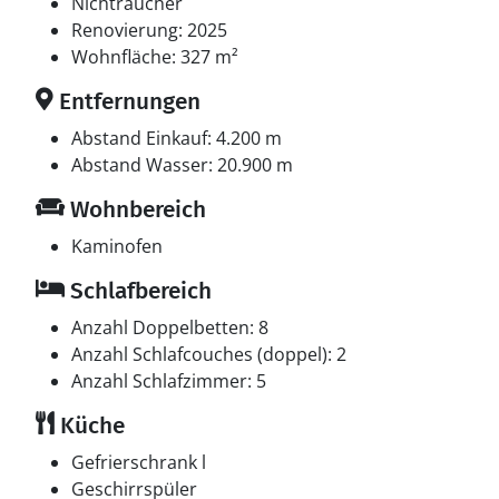
Tiefkühlmöglichkeit mit 120 Liter Nutzinhalt. Es gibt
Nichtraucher
außerdem 2 Kaminöfen. Für die jüngsten Feriengäste
Renovierung: 2025
ist 1 Kinderhochstuhl vorhanden.
Wohnfläche: 327 m²
Entfernungen
Schlafverhältnisse
Die Schlafplätze verteilen sich auf 5 Schlafräume. 8
Abstand Einkauf: 4.200 m
Schlafplätze in Doppelbetten. 2 Schlafplätze auf einer
Abstand Wasser: 20.900 m
Doppelschlafcouch.
Wohnbereich
Multimedien
Kaminofen
1 Smart-TV. Fernsehen via Streaming. Keine
Schlafbereich
Fernsehsender - nur Streaming. Es steht kabellose
Internetverbindung zur Verfügung.
Anzahl Doppelbetten: 8
Anzahl Schlafcouches (doppel): 2
Anzahl Schlafzimmer: 5
Küche
Gefrierschrank l
Geschirrspüler