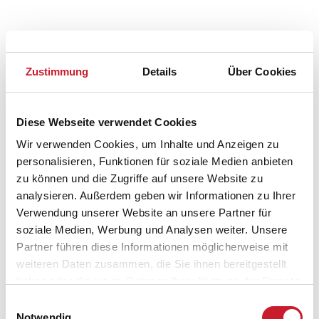
Zustimmung
Details
Über Cookies
Diese Webseite verwendet Cookies
Belegungskalender
Wir verwenden Cookies, um Inhalte und Anzeigen zu
personalisieren, Funktionen für soziale Medien anbieten
zu können und die Zugriffe auf unsere Website zu
Reisedauer auswählen
analysieren. Außerdem geben wir Informationen zu Ihrer
Anzahl Reisende auswählen
Verwendung unserer Website an unsere Partner für
Anreisetag im Belegungskalender anklicken
soziale Medien, Werbung und Analysen weiter. Unsere
Sie bekommen Verfügbarkeit und Preis angezeigt
Partner führen diese Informationen möglicherweise mit
weiteren Daten zusammen, die Sie ihnen bereitgestellt
Bitte beachten Sie, dass sich bei Änderungen des
haben oder die sie im Rahmen Ihrer Nutzung der Dienste
Reisezeitraumes auch Änderungen bei der
Hausbeschreibung und/oder der Ausstattung ergeben
gesammelt haben.
Einwilligungsauswahl
können.
Notwendig