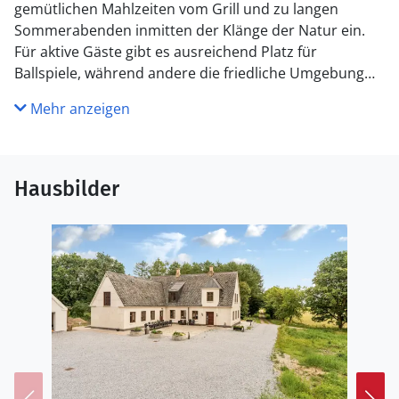
gemütlichen Mahlzeiten vom Grill und zu langen
Sommerabenden inmitten der Klänge der Natur ein.
Für aktive Gäste gibt es ausreichend Platz für
Ballspiele, während andere die friedliche Umgebung
genießen können. Ein außergewöhnliches Ferienhaus
Mehr anzeigen
für alle, die von Natur, hoher Qualität und
unvergesslichen Urlaubserlebnissen träumen.
Küche
Hausbilder
Die Küche ist mit 2 Kühlschränke ausgestattet .
Außerdem gibt es 4 Keramik-Kochfelder, Umluftofen,
Mikrowelle sowie Geschirrspüler. Fußbodenheizung in
der Küche.
WC und Bad
Es gibt 2 Badezimmer mit Duschnische und 2 Toiletten.
Fußbodenheizung in 1 Badezimmer.
Draußen