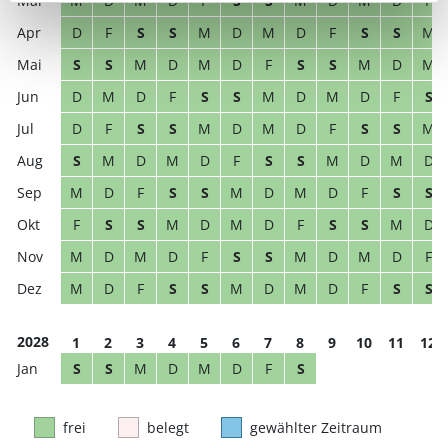
M
D
M
D
F
S
S
M
D
M
D
F
D
F
S
S
M
D
M
D
F
S
S
M
S
S
M
D
M
D
F
S
S
M
D
M
D
M
D
F
S
S
M
D
M
D
F
S
D
F
S
S
M
D
M
D
F
S
S
M
S
M
D
M
D
F
S
S
M
D
M
D
M
D
F
S
S
M
D
M
D
F
S
S
F
S
S
M
D
M
D
F
S
S
M
D
M
D
M
D
F
S
S
M
D
M
D
F
M
D
F
S
S
M
D
M
D
F
S
S
2028
1
2
3
4
5
6
7
8
9
10
11
12
S
S
M
D
M
D
F
S
frei
belegt
gewählter Zeitraum