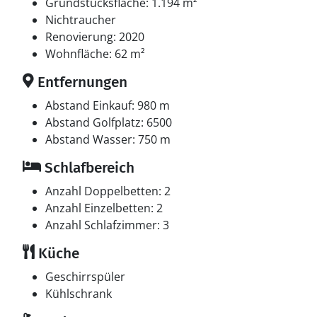
In der Ferienunterkunft gibt es 1 Fernseher mit Smart-
Grundstücksfläche: 1.194 m²
TV. Keine Fernsehsender - nur Streaming. Es steht
Nichtraucher
kabellose Internetverbindung zur Verfügung.
Renovierung: 2020
Wohnfläche: 62 m²
Entfernungen
Abstand Einkauf: 980 m
Abstand Golfplatz: 6500
Abstand Wasser: 750 m
Schlafbereich
Anzahl Doppelbetten: 2
Anzahl Einzelbetten: 2
Anzahl Schlafzimmer: 3
Küche
Geschirrspüler
Kühlschrank