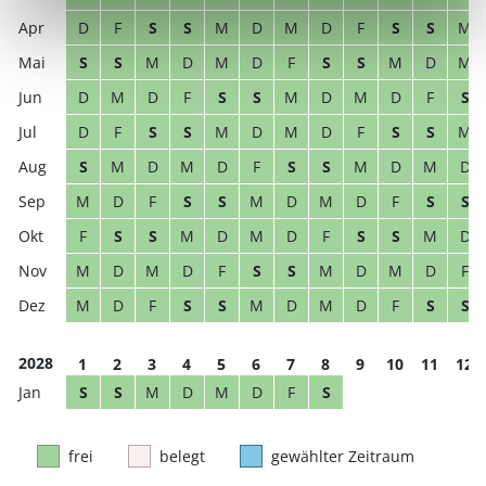
D
F
S
S
M
D
M
D
F
S
S
M
S
S
M
D
M
D
F
S
S
M
D
M
D
M
D
F
S
S
M
D
M
D
F
S
D
F
S
S
M
D
M
D
F
S
S
M
S
M
D
M
D
F
S
S
M
D
M
D
M
D
F
S
S
M
D
M
D
F
S
S
F
S
S
M
D
M
D
F
S
S
M
D
M
D
M
D
F
S
S
M
D
M
D
F
M
D
F
S
S
M
D
M
D
F
S
S
2028
1
2
3
4
5
6
7
8
9
10
11
12
S
S
M
D
M
D
F
S
frei
belegt
gewählter Zeitraum