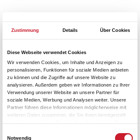
Zustimmung
Details
Über Cookies
Belegungskalender
Diese Webseite verwendet Cookies
Wir verwenden Cookies, um Inhalte und Anzeigen zu
Reisedauer auswählen
personalisieren, Funktionen für soziale Medien anbieten
Anzahl Reisende auswählen
zu können und die Zugriffe auf unsere Website zu
Anreisetag im Belegungskalender anklicken
analysieren. Außerdem geben wir Informationen zu Ihrer
Sie bekommen Verfügbarkeit und Preis angezeigt
Verwendung unserer Website an unsere Partner für
soziale Medien, Werbung und Analysen weiter. Unsere
Bitte beachten Sie, dass sich bei Änderungen des
Partner führen diese Informationen möglicherweise mit
Reisezeitraumes auch Änderungen bei der
weiteren Daten zusammen, die Sie ihnen bereitgestellt
Hausbeschreibung und/oder der Ausstattung ergeben
haben oder die sie im Rahmen Ihrer Nutzung der Dienste
können.
gesammelt haben.
Einwilligungsauswahl
Reisedauer
Anzahl Reisende
Notwendig