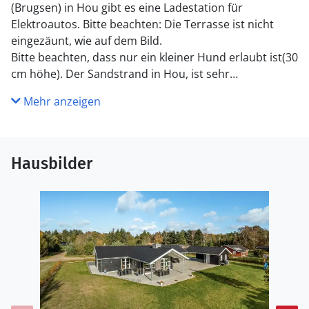
(Brugsen) in Hou gibt es eine Ladestation für
Elektroautos. Bitte beachten: Die Terrasse ist nicht
eingezäunt, wie auf dem Bild.
Bitte beachten, dass nur ein kleiner Hund erlaubt ist(30
cm höhe). Der Sandstrand in Hou, ist sehr
kinderfreundlich und mit Dünen. Die Entfernung nach
Mehr anzeigen
Hou, ist ca. 700 m. Dort ist ein Supermarkt und ein
Fischhändler. Die Entfernung nach Aalborg, ist ca. 35
km.
Hausbilder
Küche
Die Küche ist mit Kühlschrank ausgestattet. Außerdem
gibt es 4 Induktions-Kochzonen, Umluftofen,
Mikrowelle sowie Geschirrspüler. Fußbodenheizung in
der Küche.
WC und Bad
Es gibt 2 Badezimmer mit Duschnische und 2 Toiletten.
Fußbodenheizung in 2 Badezimmern. Es steht eine