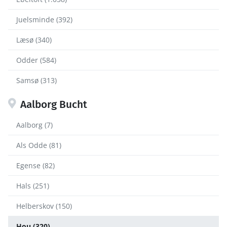
Juelsminde (392)
Læsø (340)
Odder (584)
Samsø (313)
Aalborg Bucht
Aalborg (7)
Als Odde (81)
Egense (82)
Hals (251)
Helberskov (150)
Hou (320)