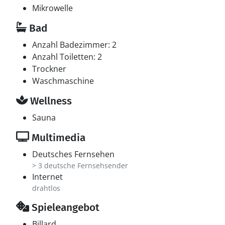
Mikrowelle
Hobbyraum
Bad
Hobbyraum mit: Pooltisch.
Anzahl Badezimmer: 2
Whirlpool
Anzahl Toiletten: 2
Entspannen Sie sich im Innen-Durchlauf-Whirlpool für
Trockner
2 Personen.
Waschmaschine
Wellness
Sauna
Multimedia
Deutsches Fernsehen
> 3 deutsche Fernsehsender
Internet
drahtlos
Spieleangebot
Billard