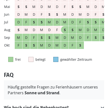
S
S
M
D
M
D
F
S
S
M
D
M
D
M
D
F
S
S
M
D
M
D
F
S
D
F
S
S
M
D
M
D
F
S
S
M
S
M
D
M
D
F
S
S
M
D
M
D
M
D
F
S
S
M
D
M
D
F
S
S
F
S
S
M
D
M
D
F
S
frei
belegt
gewählter Zeitraum
FAQ
Häufig gestellte Fragen zu Ferienhäusern unseres
Partners
Sonne und Strand
.
Wie hoch sind die Nebenkosten?