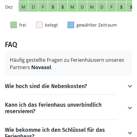
M
D
F
S
S
M
D
M
D
F
S
S
frei
belegt
gewählter Zeitraum
FAQ
Häufig gestellte Fragen zu Ferienhäusern unseres
Partners
Novasol
.
Wie hoch sind die Nebenkosten?
Kann ich das Ferienhaus unverbindlich
reservieren?
Wie bekomme ich den Schlüssel für das
Ferienhaus?