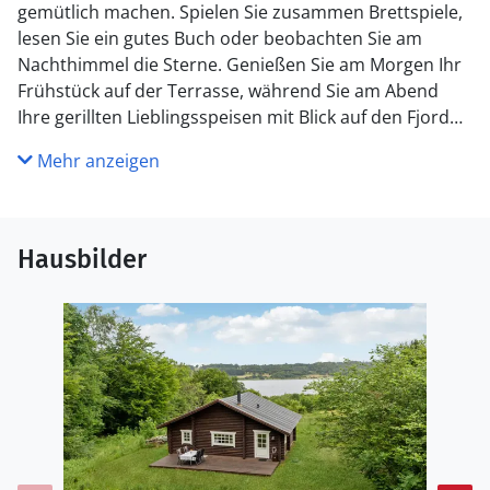
gemütlich machen. Spielen Sie zusammen Brettspiele,
lesen Sie ein gutes Buch oder beobachten Sie am
Nachthimmel die Sterne. Genießen Sie am Morgen Ihr
Frühstück auf der Terrasse, während Sie am Abend
Ihre gerillten Lieblingsspeisen mit Blick auf den Fjord
einnehmen.
Mehr anzeigen
Besuchen Sie den Ort Mariager und spazieren Sie
durch den beschaulichen Ort. Die Munkholm Anlagen
sind ein schöner Ort, um die Ruhe zu genießen und
Hausbilder
einen Troll von Thomas Dambo zu bewundern.
Versuchen Sie auch Ihr Fangglück beim Angeln am
Fjord und bringen Sie mit etwas Können frischen Fisch
mit nach Hause.
Finden Sie hier die Ruhe und Erholung, die Sie in Ihrem
Alltag oft vermissen!