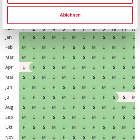
S
M
D
M
D
F
S
S
M
D
M
D
D
M
D
F
S
S
M
D
M
D
F
S
Ablehnen
2027
1
2
3
4
5
6
7
8
9
10
11
12
F
S
S
M
D
M
D
F
S
S
M
D
M
D
M
D
F
S
S
M
D
M
D
F
M
D
M
D
F
S
S
M
D
M
D
F
D
F
S
S
M
D
M
D
F
S
S
M
S
S
M
D
M
D
F
S
S
M
D
M
D
M
D
F
S
S
M
D
M
D
F
S
D
F
S
S
M
D
M
D
F
S
S
M
S
M
D
M
D
F
S
S
M
D
M
D
M
D
F
S
S
M
D
M
D
F
S
S
F
S
S
M
D
M
D
F
S
S
M
D
M
D
M
D
F
S
S
M
D
M
D
F