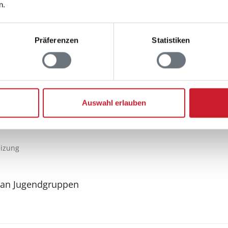
n.
Aussenbereich
Präferenzen
Statistiken
Gartenmöbel
Grill
Terrasse: 1
Auswahl erlauben
eizung
 an Jugendgruppen