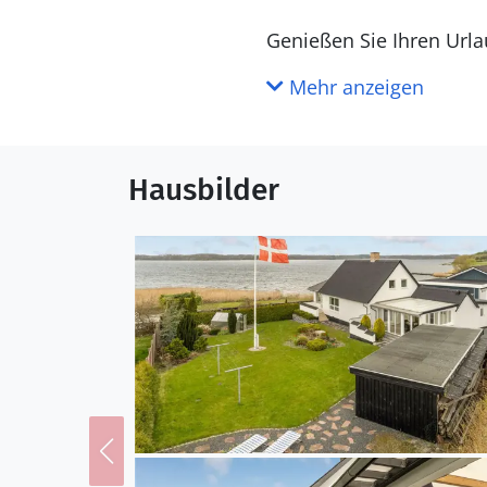
Genießen Sie Ihren Urla
ein und ist ein toller O
Mehr anzeigen
Brett mit und paddeln e
Ihrem Hobby nachgehen
Hausbilder
Erleben Sie einen großar