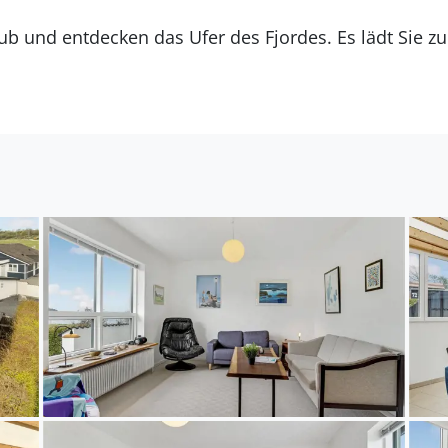
ub und entdecken das Ufer des Fjordes. Es lädt Sie 
rt, um sich an warmen Tag zu Erfrischen. Bringen Sie 
ntlang des Ufers. Auch als Golfspieler können Sie au
 und die Schläger schwingen.
tigen Urlaub in ruhiger Lage!