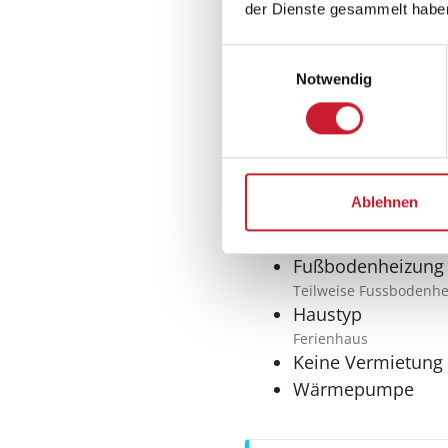
Tiefkühler: 50 l
der Dienste gesammelt habe
Tiefkühlschrank
Einwilligungsauswahl
Multimedia
Notwendig
Internet
WLAN
Sonstiges
Ablehnen
Anglerfreundlich
Fußbodenheizung
Teilweise Fussbodenh
Haustyp
Ferienhaus
Keine Vermietung
Wärmepumpe