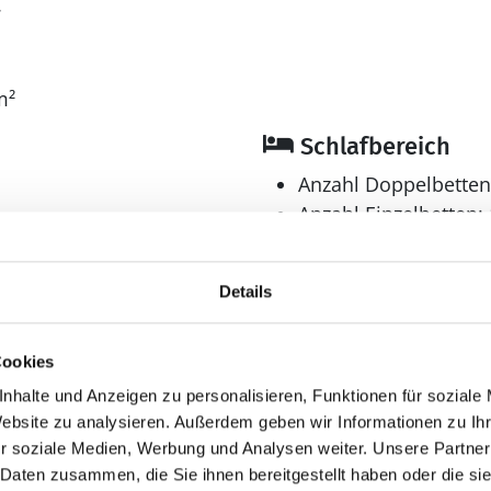
7
m²
Schlafbereich
Anzahl Doppelbetten
Anzahl Einzelbetten: 
Anzahl Schlafzimmer
Bad
Details
Anzahl Duschen: 1
Anzahl Badezimmer:
Cookies
Anzahl Toiletten: 2
nhalte und Anzeigen zu personalisieren, Funktionen für soziale
en
Dusche
Website zu analysieren. Außerdem geben wir Informationen zu I
r soziale Medien, Werbung und Analysen weiter. Unsere Partner
 Daten zusammen, die Sie ihnen bereitgestellt haben oder die s