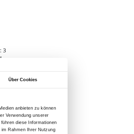
: 3
1
: 4
Über Cookies
 1
 Medien anbieten zu können
hrer Verwendung unserer
 führen diese Informationen
ie im Rahmen Ihrer Nutzung