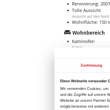
Renovierung: 200
Tolle Aussicht
Aussicht auf den Fjord
Wohnfläche: 150 
Wohnbereich
Kaminofen
Kamin
Küche
Zustimmung
Dunstabzug
Geschirrspüler
Diese Webseite verwendet 
Herd
Wir verwenden Cookies, um I
Elektroherd mit Backof
und die Zugriffe auf unsere 
Kaffeemaschine
Website an unsere Partner fü
Kühlschrank
möglicherweise mit weiteren