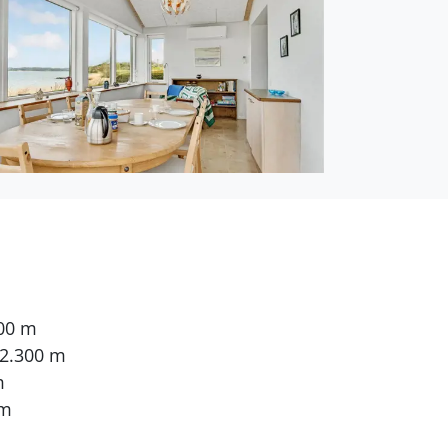
300 m
 2.300 m
m
 m