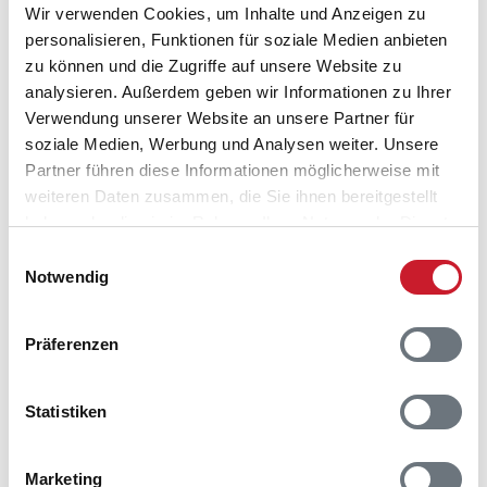
Wir verwenden Cookies, um Inhalte und Anzeigen zu
personalisieren, Funktionen für soziale Medien anbieten
zu können und die Zugriffe auf unsere Website zu
Belegungskalender
analysieren. Außerdem geben wir Informationen zu Ihrer
Verwendung unserer Website an unsere Partner für
Reisedauer auswählen
soziale Medien, Werbung und Analysen weiter. Unsere
Anzahl Reisende auswählen
Partner führen diese Informationen möglicherweise mit
Anreisetag im Belegungskalender anklicken
weiteren Daten zusammen, die Sie ihnen bereitgestellt
Sie bekommen Verfügbarkeit und Preis angezeigt
haben oder die sie im Rahmen Ihrer Nutzung der Dienste
gesammelt haben.
Einwilligungsauswahl
Bitte beachten Sie, dass sich bei Änderungen des
Notwendig
Reisezeitraumes auch Änderungen bei der
Hausbeschreibung und/oder der Ausstattung ergeben
können.
Präferenzen
Reisedauer
Anzahl Reisende
Statistiken
frei
belegt
gewählter Zeitraum
Marketing