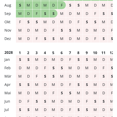
S
M
D
M
D
F
S
S
M
D
M
D
M
D
F
S
S
M
D
M
D
F
S
S
F
S
S
M
D
M
D
F
S
S
M
D
M
D
M
D
F
S
S
M
D
M
D
F
M
D
F
S
S
M
D
M
D
F
S
S
2028
1
2
3
4
5
6
7
8
9
10
11
12
S
S
M
D
M
D
F
S
S
M
D
M
D
M
D
F
S
S
M
D
M
D
F
S
M
D
F
S
S
M
D
M
D
F
S
S
S
S
M
D
M
D
F
S
S
M
D
M
M
D
M
D
F
S
S
M
D
M
D
F
D
F
S
S
M
D
M
D
F
S
S
M
S
S
M
D
M
D
F
S
S
M
D
M