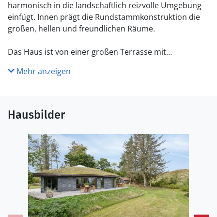
harmonisch in die landschaftlich reizvolle Umgebung
einfügt. Innen prägt die Rundstammkonstruktion die
großen, hellen und freundlichen Räume.
Das Haus ist von einer großen Terrasse mit
Panoramablick über das Kattegat und die Muldbjerge
Mehr anzeigen
umgeben.
Vom Schuppen in der Ecke des Gartens führt ein
kleiner Pfad zu einem herrlichen Aussichtspunkt oben
auf dem Grundstück.
Hausbilder
Das Grundstück ist seit 30 Jahren im Familienbesitz.
Das Haus wurde von Vater und Sohn neu gebaut und
2025 fertiggestellt.
Das Haus liegt direkt an den Muldbjerge, die zu
wunderschönen Spaziergängen einladen. Manche
nutzen die Hügel auch zum Paragliding.
Am kleinen Steg an der Teglvej (200 m vom Haus) gibt
es gute Möglichkeiten, Seekajaks, Paddleboards und