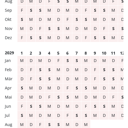
D
M
D
F
S
S
M
D
M
D
F
S
F
S
S
M
D
M
D
F
S
S
M
D
S
M
D
M
D
F
S
S
M
D
M
D
M
D
F
S
S
M
D
M
D
F
S
S
F
S
S
M
D
M
D
F
S
S
M
D
2029
1
2
3
4
5
6
7
8
9
10
11
12
M
D
M
D
F
S
S
M
D
M
D
F
D
F
S
S
M
D
M
D
F
S
S
M
D
F
S
S
M
D
M
D
F
S
S
M
S
M
D
M
D
F
S
S
M
D
M
D
D
M
D
F
S
S
M
D
M
D
F
S
F
S
S
M
D
M
D
F
S
S
M
D
S
M
D
M
D
F
S
S
M
D
M
D
M
D
F
S
S
M
D
M