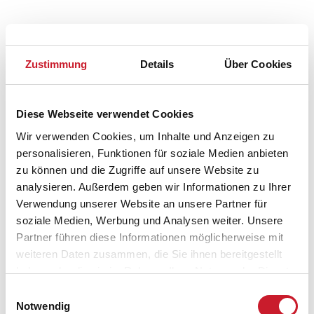
Zustimmung
Details
Über Cookies
Belegungskalender
Diese Webseite verwendet Cookies
Wir verwenden Cookies, um Inhalte und Anzeigen zu
Reisedauer auswählen
personalisieren, Funktionen für soziale Medien anbieten
Anzahl Reisende auswählen
zu können und die Zugriffe auf unsere Website zu
Anreisetag im Belegungskalender anklicken
analysieren. Außerdem geben wir Informationen zu Ihrer
Sie bekommen Verfügbarkeit und Preis angezeigt
Verwendung unserer Website an unsere Partner für
soziale Medien, Werbung und Analysen weiter. Unsere
Bitte beachten Sie, dass sich bei Änderungen des
Partner führen diese Informationen möglicherweise mit
Reisezeitraumes auch Änderungen bei der
weiteren Daten zusammen, die Sie ihnen bereitgestellt
Hausbeschreibung und/oder der Ausstattung ergeben
haben oder die sie im Rahmen Ihrer Nutzung der Dienste
können.
gesammelt haben.
Einwilligungsauswahl
Reisedauer
Anzahl Reisende
Notwendig