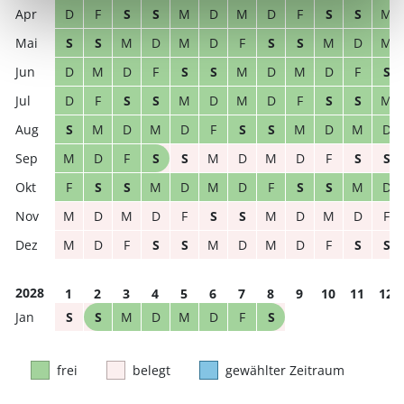
D
F
S
S
M
D
M
D
F
S
S
M
S
S
M
D
M
D
F
S
S
M
D
M
D
M
D
F
S
S
M
D
M
D
F
S
D
F
S
S
M
D
M
D
F
S
S
M
S
M
D
M
D
F
S
S
M
D
M
D
M
D
F
S
S
M
D
M
D
F
S
S
F
S
S
M
D
M
D
F
S
S
M
D
M
D
M
D
F
S
S
M
D
M
D
F
M
D
F
S
S
M
D
M
D
F
S
S
2028
1
2
3
4
5
6
7
8
9
10
11
12
S
S
M
D
M
D
F
S
frei
belegt
gewählter Zeitraum