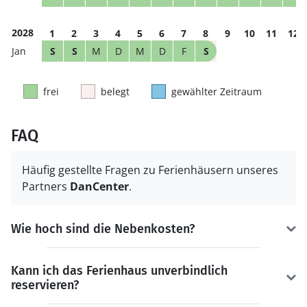
2028
1
2
3
4
5
6
7
8
9
10
11
12
S
S
M
D
M
D
F
S
frei
belegt
gewählter Zeitraum
FAQ
Häufig gestellte Fragen zu Ferienhäusern unseres
Partners
DanCenter
.
Wie hoch sind die Nebenkosten?
Kann ich das Ferienhaus unverbindlich
reservieren?