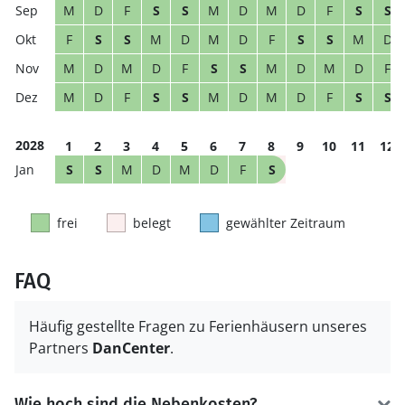
M
D
F
S
S
M
D
M
D
F
S
S
F
S
S
M
D
M
D
F
S
S
M
D
M
D
M
D
F
S
S
M
D
M
D
F
M
D
F
S
S
M
D
M
D
F
S
S
2028
1
2
3
4
5
6
7
8
9
10
11
12
S
S
M
D
M
D
F
S
frei
belegt
gewählter Zeitraum
FAQ
Häufig gestellte Fragen zu Ferienhäusern unseres
Partners
DanCenter
.
Wie hoch sind die Nebenkosten?