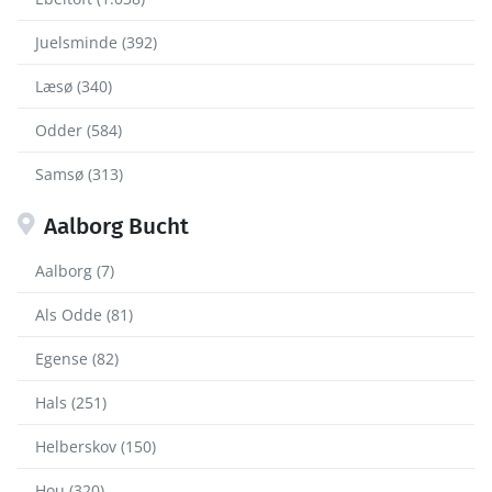
Juelsminde (392)
Læsø (340)
Odder (584)
Samsø (313)
Aalborg Bucht
Aalborg (7)
Als Odde (81)
Egense (82)
Hals (251)
Helberskov (150)
Hou (320)