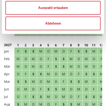
S
S
M
D
M
D
F
S
S
M
D
M
Auswahl erlauben
D
M
D
F
S
S
M
D
M
D
F
S
D
F
S
S
M
D
M
D
F
S
S
M
Ablehnen
S
M
D
M
D
F
S
S
M
D
M
D
D
M
D
F
S
S
M
D
M
D
F
S
2027
1
2
3
4
5
6
7
8
9
10
11
12
F
S
S
M
D
M
D
F
S
S
M
D
M
D
M
D
F
S
S
M
D
M
D
F
M
D
M
D
F
S
S
M
D
M
D
F
D
F
S
S
M
D
M
D
F
S
S
M
S
S
M
D
M
D
F
S
S
M
D
M
D
M
D
F
S
S
M
D
M
D
F
S
D
F
S
S
M
D
M
D
F
S
S
M
S
M
D
M
D
F
S
S
M
D
M
D