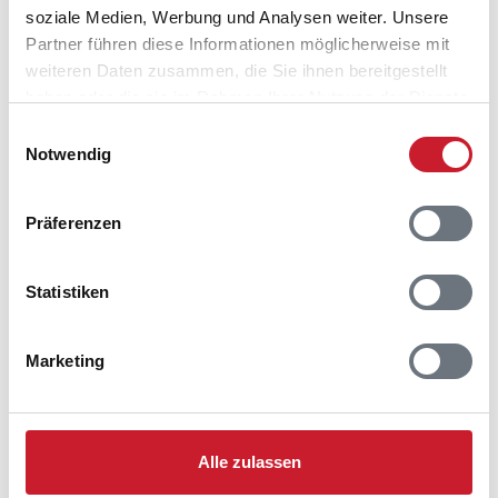
soziale Medien, Werbung und Analysen weiter. Unsere
Belegungskalender
Partner führen diese Informationen möglicherweise mit
weiteren Daten zusammen, die Sie ihnen bereitgestellt
haben oder die sie im Rahmen Ihrer Nutzung der Dienste
Reisedauer auswählen
gesammelt haben.
Anzahl Reisende auswählen
Einwilligungsauswahl
Anreisetag im Belegungskalender anklicken
Notwendig
Sie bekommen Verfügbarkeit und Preis angezeigt
Präferenzen
Bitte beachten Sie, dass sich bei Änderungen des
Reisezeitraumes auch Änderungen bei der
Hausbeschreibung und/oder der Ausstattung ergeben
Statistiken
können.
Reisedauer
Anzahl Reisende
Marketing
frei
belegt
gewählter Zeitraum
Alle zulassen
2026
1
2
3
4
5
6
7
8
9
10
11
12