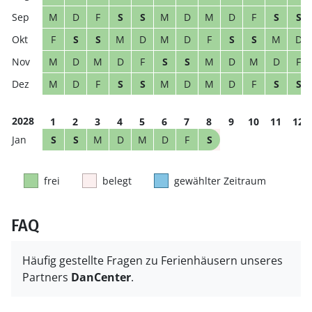
M
D
F
S
S
M
D
M
D
F
S
S
F
S
S
M
D
M
D
F
S
S
M
D
M
D
M
D
F
S
S
M
D
M
D
F
M
D
F
S
S
M
D
M
D
F
S
S
2028
1
2
3
4
5
6
7
8
9
10
11
12
S
S
M
D
M
D
F
S
frei
belegt
gewählter Zeitraum
FAQ
Häufig gestellte Fragen zu Ferienhäusern unseres
Partners
DanCenter
.