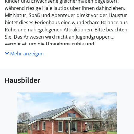
Kinder und Erwachsene gleichermaßen begeistert,
während riesige Haie lautlos über Ihnen dahinziehen.
Mit Natur, Spaß und Abenteuer direkt vor der Haustür
bietet dieses Ferienhaus eine wunderbare Balance aus
Ruhe und nahegelegenen Attraktionen. Bitte beachten
Sie: Das Anwesen wird nicht an Jugendgruppen
vermietet, um die Umgebung ruhig und
familienfreundlich zu gestalten.
Mehr anzeigen
Hausbilder