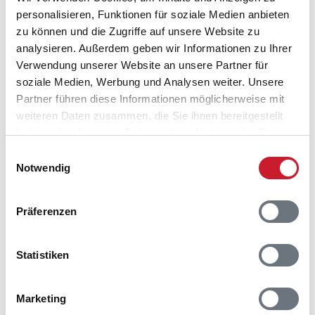
personalisieren, Funktionen für soziale Medien anbieten
zu können und die Zugriffe auf unsere Website zu
analysieren. Außerdem geben wir Informationen zu Ihrer
Verwendung unserer Website an unsere Partner für
soziale Medien, Werbung und Analysen weiter. Unsere
Partner führen diese Informationen möglicherweise mit
weiteren Daten zusammen, die Sie ihnen bereitgestellt
haben oder die sie im Rahmen Ihrer Nutzung der Dienste
gesammelt haben.
Einwilligungsauswahl
Notwendig
Belegungskalender
Reisedauer auswählen
Präferenzen
Anzahl Reisende auswählen
Anreisetag im Belegungskalender anklicken
Statistiken
Sie bekommen Verfügbarkeit und Preis angezeigt
Bitte beachten Sie, dass sich bei Änderungen des
Marketing
Reisezeitraumes auch Änderungen bei der