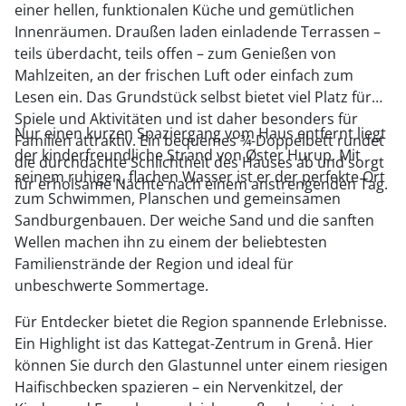
einer hellen, funktionalen Küche und gemütlichen
Innenräumen. Draußen laden einladende Terrassen –
teils überdacht, teils offen – zum Genießen von
Mahlzeiten, an der frischen Luft oder einfach zum
Lesen ein. Das Grundstück selbst bietet viel Platz für
Spiele und Aktivitäten und ist daher besonders für
Nur einen kurzen Spaziergang vom Haus entfernt liegt
Familien attraktiv. Ein bequemes ¾-Doppelbett rundet
der kinderfreundliche Strand von Øster Hurup. Mit
die durchdachte Schlichtheit des Hauses ab und sorgt
seinem ruhigen, flachen Wasser ist er der perfekte Ort
für erholsame Nächte nach einem anstrengenden Tag.
zum Schwimmen, Planschen und gemeinsamen
Sandburgenbauen. Der weiche Sand und die sanften
Wellen machen ihn zu einem der beliebtesten
Familienstrände der Region und ideal für
unbeschwerte Sommertage.
Für Entdecker bietet die Region spannende Erlebnisse.
Ein Highlight ist das Kattegat-Zentrum in Grenå. Hier
können Sie durch den Glastunnel unter einem riesigen
Haifischbecken spazieren – ein Nervenkitzel, der