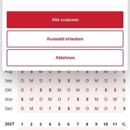
Hausbeschreibung und/oder der Ausstattung ergeben
können.
Reisedauer
Anzahl Reisende
Alle zulassen
Auswahl erlauben
frei
belegt
gewählter Zeitraum
2026
1
2
3
4
5
6
7
8
9
10
11
12
Ablehnen
M
D
F
S
S
M
D
M
D
F
S
S
S
S
M
D
M
D
F
S
S
M
D
M
D
M
D
F
S
S
M
D
M
D
F
S
D
F
S
S
M
D
M
D
F
S
S
M
S
M
D
M
D
F
S
S
M
D
M
D
D
M
D
F
S
S
M
D
M
D
F
S
2027
1
2
3
4
5
6
7
8
9
10
11
12