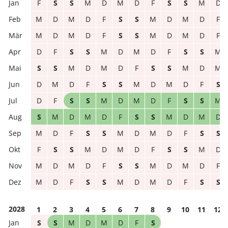
F
S
S
M
D
M
D
F
S
S
M
D
M
D
M
D
F
S
S
M
D
M
D
F
M
D
M
D
F
S
S
M
D
M
D
F
D
F
S
S
M
D
M
D
F
S
S
M
S
S
M
D
M
D
F
S
S
M
D
M
D
M
D
F
S
S
M
D
M
D
F
S
D
F
S
S
M
D
M
D
F
S
S
M
S
M
D
M
D
F
S
S
M
D
M
D
M
D
F
S
S
M
D
M
D
F
S
S
F
S
S
M
D
M
D
F
S
S
M
D
M
D
M
D
F
S
S
M
D
M
D
F
M
D
F
S
S
M
D
M
D
F
S
S
2028
1
2
3
4
5
6
7
8
9
10
11
12
S
S
M
D
M
D
F
S