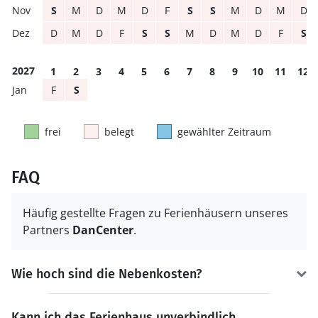
S
M
D
M
D
F
S
S
M
D
M
D
D
M
D
F
S
S
M
D
M
D
F
S
2027
1
2
3
4
5
6
7
8
9
10
11
12
F
S
frei
belegt
gewählter Zeitraum
FAQ
Häufig gestellte Fragen zu Ferienhäusern unseres
Partners
DanCenter
.
Wie hoch sind die Nebenkosten?
Kann ich das Ferienhaus unverbindlich