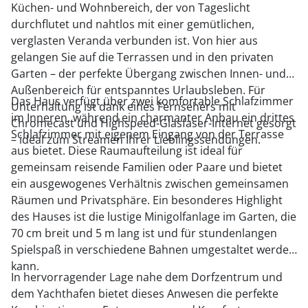
Küchen- und Wohnbereich, der von Tageslicht
durchflutet und nahtlos mit einer gemütlichen,
verglasten Veranda verbunden ist. Von hier aus
gelangen Sie auf die Terrassen und in den privaten
Garten – der perfekte Übergang zwischen Innen- und
Außenbereich für entspanntes Urlaubsleben. Für
Das Haus verfügt über zwei komfortable Schlafzimmer
Unterhaltung ist dank eines Fernsehers mit
im Inneren, während ein charmanter Anbau ein drittes
Chromecast und Highspeed-Glasfaser-Internet gesorgt
Schlafzimmer mit eigenem Eingang von der Terrasse
– ideal zum Streamen Ihrer Lieblingssendungen.
aus bietet. Diese Raumaufteilung ist ideal für
gemeinsam reisende Familien oder Paare und bietet
ein ausgewogenes Verhältnis zwischen gemeinsamen
Räumen und Privatsphäre. Ein besonderes Highlight
des Hauses ist die lustige Minigolfanlage im Garten, die
70 cm breit und 5 m lang ist und für stundenlangen
Spielspaß in verschiedene Bahnen umgestaltet werden
kann.
In hervorragender Lage nahe dem Dorfzentrum und
dem Yachthafen bietet dieses Anwesen die perfekte