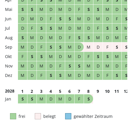
S
S
M
D
M
D
F
S
S
M
D
M
D
M
D
F
S
S
M
D
M
D
F
S
D
F
S
S
M
D
M
D
F
S
S
M
S
M
D
M
D
F
S
S
M
D
M
D
M
D
F
S
S
M
D
M
D
F
S
S
F
S
S
M
D
M
D
F
S
S
M
D
M
D
M
D
F
S
S
M
D
M
D
F
M
D
F
S
S
M
D
M
D
F
S
S
2028
1
2
3
4
5
6
7
8
9
10
11
12
S
S
M
D
M
D
F
S
frei
belegt
gewählter Zeitraum