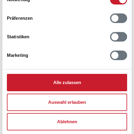
Präferenzen
Statistiken
Belegungskalender
Marketing
Reisedauer auswählen
Anzahl Reisende auswählen
Anreisetag im Belegungskalender anklicken
Sie bekommen Verfügbarkeit und Preis angezeigt
Alle zulassen
Bitte beachten Sie, dass sich bei Änderungen des
Reisezeitraumes auch Änderungen bei der
Auswahl erlauben
Hausbeschreibung und/oder der Ausstattung ergeben
können.
Ablehnen
Reisedauer
Anzahl Reisende