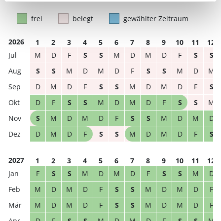
frei
belegt
gewählter Zeitraum
2026
1
2
3
4
5
6
7
8
9
10
11
12
M
D
F
S
S
M
D
M
D
F
S
S
S
S
M
D
M
D
F
S
S
M
D
M
D
M
D
F
S
S
M
D
M
D
F
S
D
F
S
S
M
D
M
D
F
S
S
M
S
M
D
M
D
F
S
S
M
D
M
D
D
M
D
F
S
S
M
D
M
D
F
S
2027
1
2
3
4
5
6
7
8
9
10
11
12
F
S
S
M
D
M
D
F
S
S
M
D
M
D
M
D
F
S
S
M
D
M
D
F
M
D
M
D
F
S
S
M
D
M
D
F
D
F
S
S
M
D
M
D
F
S
S
M