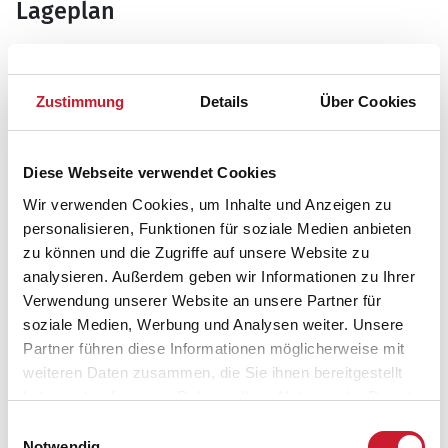
Lageplan
Adresse
Ferienhaus 44799
Zustimmung
Details
Über Cookies
Solbærhaven 20
Øster Hurup
9560 Hadsund
Diese Webseite verwendet Cookies
Wir verwenden Cookies, um Inhalte und Anzeigen zu
personalisieren, Funktionen für soziale Medien anbieten
zu können und die Zugriffe auf unsere Website zu
analysieren. Außerdem geben wir Informationen zu Ihrer
Verwendung unserer Website an unsere Partner für
soziale Medien, Werbung und Analysen weiter. Unsere
Partner führen diese Informationen möglicherweise mit
weiteren Daten zusammen, die Sie ihnen bereitgestellt
haben oder die sie im Rahmen Ihrer Nutzung der Dienste
gesammelt haben.
Einwilligungsauswahl
Notwendig