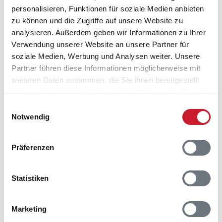
personalisieren, Funktionen für soziale Medien anbieten
zu können und die Zugriffe auf unsere Website zu
analysieren. Außerdem geben wir Informationen zu Ihrer
Verwendung unserer Website an unsere Partner für
soziale Medien, Werbung und Analysen weiter. Unsere
Partner führen diese Informationen möglicherweise mit
weiteren Daten zusammen, die Sie ihnen bereitgestellt
haben oder die sie im Rahmen Ihrer Nutzung der Dienste
Belegungskalender
gesammelt haben.
Einwilligungsauswahl
Notwendig
Reisedauer auswählen
Anzahl Reisende auswählen
Präferenzen
Anreisetag im Belegungskalender anklicken
Sie bekommen Verfügbarkeit und Preis angezeigt
Statistiken
Bitte beachten Sie, dass sich bei Änderungen des
Reisezeitraumes auch Änderungen bei der
Hausbeschreibung und/oder der Ausstattung ergeben
Marketing
können.