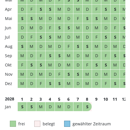
D
F
S
S
M
D
M
D
F
S
S
M
S
S
M
D
M
D
F
S
S
M
D
M
D
M
D
F
S
S
M
D
M
D
F
S
D
F
S
S
M
D
M
D
F
S
S
M
S
M
D
M
D
F
S
S
M
D
M
D
M
D
F
S
S
M
D
M
D
F
S
S
F
S
S
M
D
M
D
F
S
S
M
D
M
D
M
D
F
S
S
M
D
M
D
F
M
D
F
S
S
M
D
M
D
F
S
S
2028
1
2
3
4
5
6
7
8
9
10
11
12
S
S
M
D
M
D
F
S
frei
belegt
gewählter Zeitraum