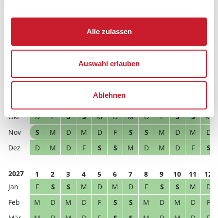
Reisedauer
Anzahl Reisende
Alle zulassen
frei
belegt
gewählter Zeitraum
Auswahl erlauben
2026
1
2
3
4
5
6
7
8
9
10
11
12
S
S
M
D
M
D
F
S
S
M
D
M
Ablehnen
D
M
D
F
S
S
M
D
M
D
F
S
D
F
S
S
M
D
M
D
F
S
S
M
S
M
D
M
D
F
S
S
M
D
M
D
D
M
D
F
S
S
M
D
M
D
F
S
2027
1
2
3
4
5
6
7
8
9
10
11
12
F
S
S
M
D
M
D
F
S
S
M
D
M
D
M
D
F
S
S
M
D
M
D
F
M
D
M
D
F
S
S
M
D
M
D
F