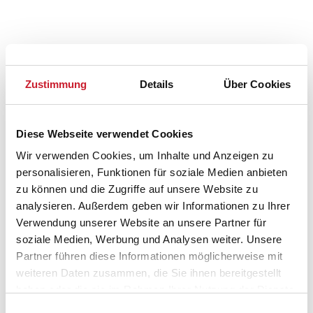
Zustimmung
Details
Über Cookies
Diese Webseite verwendet Cookies
Wir verwenden Cookies, um Inhalte und Anzeigen zu
Belegungskalender
personalisieren, Funktionen für soziale Medien anbieten
zu können und die Zugriffe auf unsere Website zu
analysieren. Außerdem geben wir Informationen zu Ihrer
Reisedauer auswählen
Verwendung unserer Website an unsere Partner für
Anzahl Reisende auswählen
soziale Medien, Werbung und Analysen weiter. Unsere
Anreisetag im Belegungskalender anklicken
Partner führen diese Informationen möglicherweise mit
Sie bekommen Verfügbarkeit und Preis angezeigt
weiteren Daten zusammen, die Sie ihnen bereitgestellt
haben oder die sie im Rahmen Ihrer Nutzung der Dienste
Bitte beachten Sie, dass sich bei Änderungen des
Reisezeitraumes auch Änderungen bei der
gesammelt haben.
Einwilligungsauswahl