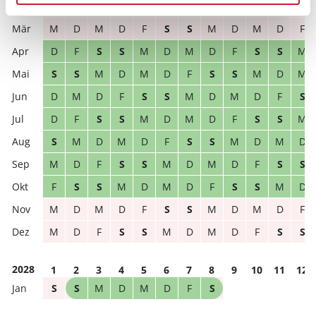
M
D
M
D
F
S
S
M
D
M
D
F
M
D
M
D
F
S
S
M
D
M
D
F
D
F
S
S
M
D
M
D
F
S
S
M
S
S
M
D
M
D
F
S
S
M
D
M
D
M
D
F
S
S
M
D
M
D
F
S
D
F
S
S
M
D
M
D
F
S
S
M
S
M
D
M
D
F
S
S
M
D
M
D
M
D
F
S
S
M
D
M
D
F
S
S
F
S
S
M
D
M
D
F
S
S
M
D
M
D
M
D
F
S
S
M
D
M
D
F
M
D
F
S
S
M
D
M
D
F
S
S
2028
1
2
3
4
5
6
7
8
9
10
11
12
S
S
M
D
M
D
F
S