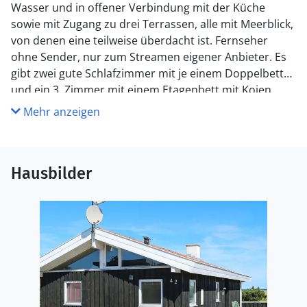
Wasser und in offener Verbindung mit der Küche
sowie mit Zugang zu drei Terrassen, alle mit Meerblick,
von denen eine teilweise überdacht ist. Fernseher
ohne Sender, nur zum Streamen eigener Anbieter. Es
gibt zwei gute Schlafzimmer mit je einem Doppelbett
und ein 3. Zimmer mit einem Etagenbett mit Kojen.
Badezimmer mit Whirlpool und Sauna.
Mehr anzeigen
Keine Vermietung an Jugendgruppen erwünscht!
Hausbilder