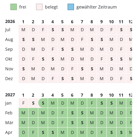
frei
belegt
gewählter Zeitraum
2026
1
2
3
4
5
6
7
8
9
10
11
12
M
D
F
S
S
M
D
M
D
F
S
S
S
S
M
D
M
D
F
S
S
M
D
M
D
M
D
F
S
S
M
D
M
D
F
S
D
F
S
S
M
D
M
D
F
S
S
M
S
M
D
M
D
F
S
S
M
D
M
D
D
M
D
F
S
S
M
D
M
D
F
S
2027
1
2
3
4
5
6
7
8
9
10
11
12
F
S
S
M
D
M
D
F
S
S
M
D
M
D
M
D
F
S
S
M
D
M
D
F
M
D
M
D
F
S
S
M
D
M
D
F
D
F
S
S
M
D
M
D
F
S
S
M