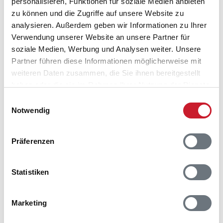
personalisieren, Funktionen für soziale Medien anbieten
zu können und die Zugriffe auf unsere Website zu
Adresse
analysieren. Außerdem geben wir Informationen zu Ihrer
Ferienhaus OH521
Verwendung unserer Website an unsere Partner für
Kystvejen 17
soziale Medien, Werbung und Analysen weiter. Unsere
Øster Hurup
Partner führen diese Informationen möglicherweise mit
9560 Hadsund
weiteren Daten zusammen, die Sie ihnen bereitgestellt
haben oder die sie im Rahmen Ihrer Nutzung der Dienste
gesammelt haben.
Einwilligungsauswahl
Notwendig
Präferenzen
Statistiken
Marketing