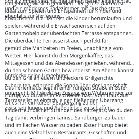
Schlafzimmer sind mit bequemen Betten eingerichtet,
Umgebung wirklich genießen. Der große Garten ist
und ein modernes Badezimmer mit Dusche steht
ideal zum Spielen und Entspannen für Kinder und
ebenfalls zur Verfügung.
Erwachsene. Hier können die Kinder herumlaufen und
spielen, während die Erwachsenen sich auf den
Gartenmöbeln der überdachten Terrasse entspannen.
Die überdachte Terrasse ist auch perfekt für
gemütliche Mahlzeiten im Freien, unabhängig vom
Wetter. Hier kannst du den Morgenkaffee, das
Mittagessen und das Abendessen genießen, während
du den schönen Garten bewunderst. Am Abend kannst
Entdecke deine Umgebung
du den Grill anfeuern und leckere Grillgerichte
zubereiten, während die Sonne über der Landschaft
Das Ferienhaus liegt in einer ruhigen Straße in Øster
untergeht. Mit direktem Zugang vom Wohnzimmer zur
Hurup, wo du alles in Reichweite hast. Vom Haus aus
Terrasse ist es einfach, einen fließenden Übergang
ist es nur ein kurzer Spaziergang zu den
zwischen Innen- und Außenleben zu schaffen.
kinderfreundlichen Stränden des Kattegats, wo du den
Tag damit verbringen kannst, Sandburgen zu bauen
und im flachen Wasser zu baden. Øster Hurup bietet
auch eine Vielzahl von Restaurants, Geschäften und