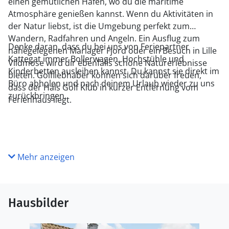
einen gemütlichen Hafen, wo du die maritime
Atmosphäre genießen kannst. Wenn du Aktivitäten in
der Natur liebst, ist die Umgebung perfekt zum
Wandern, Radfahren und Angeln. Ein Ausflug zum
Denke daran, dass du bei uns von Feriepartner
nahegelegenen Mariager Fjord oder ein Besuch in Lille
Kattegat immer Bollerwagen, Hochstühle und
Vildmose wird dir ebenfalls schöne Naturerlebnisse
Kinderbetten ausleihen kannst. Du kannst sie direkt im
bieten. Golfliebhaber können sich darüber freuen,
Büro abholen und nach deinem Urlaub wieder zu uns
dass der Hals Golf Klub in kurzer Entfernung vom
zurückbringen.
Ferienhaus liegt.
Mehr anzeigen
Hausbilder