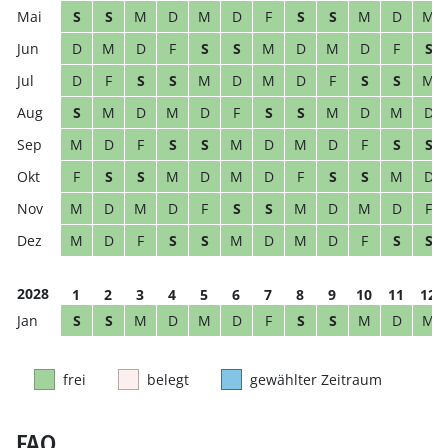
S
S
M
D
M
D
F
S
S
M
D
M
D
M
D
F
S
S
M
D
M
D
F
S
D
F
S
S
M
D
M
D
F
S
S
M
S
M
D
M
D
F
S
S
M
D
M
D
M
D
F
S
S
M
D
M
D
F
S
S
F
S
S
M
D
M
D
F
S
S
M
D
M
D
M
D
F
S
S
M
D
M
D
F
M
D
F
S
S
M
D
M
D
F
S
S
2028
1
2
3
4
5
6
7
8
9
10
11
12
S
S
M
D
M
D
F
S
S
M
D
M
frei
belegt
gewählter Zeitraum
FAQ