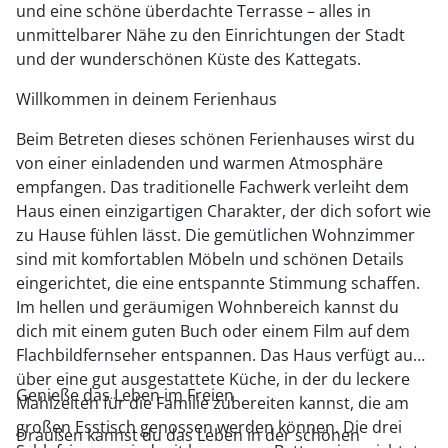
und eine schöne überdachte Terrasse – alles in
unmittelbarer Nähe zu den Einrichtungen der Stadt
und der wunderschönen Küste des Kattegats.
Willkommen in deinem Ferienhaus
Beim Betreten dieses schönen Ferienhauses wirst du
von einer einladenden und warmen Atmosphäre
empfangen. Das traditionelle Fachwerk verleiht dem
Haus einen einzigartigen Charakter, der dich sofort wie
zu Hause fühlen lässt. Die gemütlichen Wohnzimmer
sind mit komfortablen Möbeln und schönen Details
eingerichtet, die eine entspannte Stimmung schaffen.
Im hellen und geräumigen Wohnbereich kannst du
dich mit einem guten Buch oder einem Film auf dem
Flachbildfernseher entspannen. Das Haus verfügt auch
über eine gut ausgestattete Küche, in der du leckere
Genieße das Leben im Freien
Mahlzeiten für die Familie zubereiten kannst, die am
großen Esstisch genossen werden können. Die drei
Draußen kannst du das Leben in der schönen