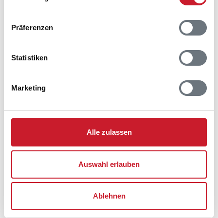
Adresse
Präferenzen
Ferienhaus OH569
Kystvejen 129
Øster Hurup
Statistiken
9560 Hadsund
Marketing
Alle zulassen
Auswahl erlauben
Ablehnen