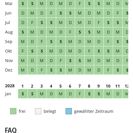
S
S
M
D
M
D
F
S
S
M
D
M
D
M
D
F
S
S
M
D
M
D
F
S
D
F
S
S
M
D
M
D
F
S
S
M
S
M
D
M
D
F
S
S
M
D
M
D
M
D
F
S
S
M
D
M
D
F
S
S
F
S
S
M
D
M
D
F
S
S
M
D
M
D
M
D
F
S
S
M
D
M
D
F
M
D
F
S
S
M
D
M
D
F
S
S
2028
1
2
3
4
5
6
7
8
9
10
11
12
S
S
M
D
M
D
F
S
S
M
D
M
frei
belegt
gewählter Zeitraum
FAQ