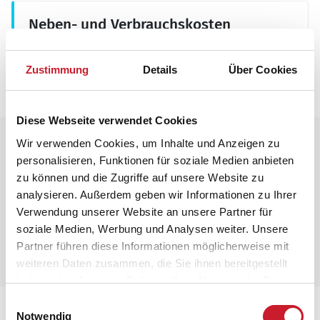
Neben- und Verbrauchskosten
Die aktuellen Verbrauchskosten finden Sie im
nächsten Schritt im Buchungsformular.
Zustimmung
Details
Über Cookies
Diese Webseite verwendet Cookies
Raumaufteilung
Wir verwenden Cookies, um Inhalte und Anzeigen zu
personalisieren, Funktionen für soziale Medien anbieten
zu können und die Zugriffe auf unsere Website zu
analysieren. Außerdem geben wir Informationen zu Ihrer
Verwendung unserer Website an unsere Partner für
soziale Medien, Werbung und Analysen weiter. Unsere
Partner führen diese Informationen möglicherweise mit
weiteren Daten zusammen, die Sie ihnen bereitgestellt
haben oder die sie im Rahmen Ihrer Nutzung der Dienste
gesammelt haben.
Einwilligungsauswahl
Lageplan
Notwendig