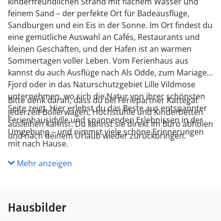
kinderfreundlichen Strand mit flachem Wasser und
feinem Sand – der perfekte Ort für Badeausflüge,
Sandburgen und ein Eis in der Sonne. Im Ort findest du
eine gemütliche Auswahl an Cafés, Restaurants und
kleinen Geschäften, und der Hafen ist an warmen
Sommertagen voller Leben. Vom Ferienhaus aus
kannst du auch Ausflüge nach Als Odde, zum Mariager
Fjord oder in das Naturschutzgebiet Lille Vildmose
unternehmen, wo sich die Natur von ihrer schönsten
Bitte denk daran, dass du bei Feriepartner Kattegat
Seite zeigt. Hier erlebst du das Beste aus entspannter
jederzeit Bollerwagen, Hochstühle und Kinderbetten
Ferienhausidylle und spannenden Erlebnissen in der
ausleihen kannst. Du kannst sie direkt im Büro abholen
Umgebung – und nimmst viele schöne Erinnerungen
und nach deinem Urlaub wieder zurückbringen.
mit nach Hause.
Mehr anzeigen
Hausbilder