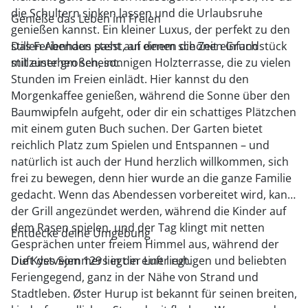
die Schultern sinken lassen und die Urlaubsruhe
Genieße das Leben im Freien
genießen kannst. Ein kleiner Luxus, der perfekt zu den
stillen Abenden passt, an denen die Zeit einfach
Das Ferienhaus steht auf einem schönen Grundstück
stillzustehen scheint.
mit einer großen, sonnigen Holzterrasse, die zu vielen
Stunden im Freien einlädt. Hier kannst du den
Morgenkaffee genießen, während die Sonne über den
Baumwipfeln aufgeht, oder dir ein schattiges Plätzchen
mit einem guten Buch suchen. Der Garten bietet
reichlich Platz zum Spielen und Entspannen – und
natürlich ist auch der Hund herzlich willkommen, sich
frei zu bewegen, denn hier wurde an die ganze Familie
gedacht. Wenn das Abendessen vorbereitet wird, kann
der Grill angezündet werden, während die Kinder auf
dem Rasen spielen, und der Tag klingt mit netten
Entdecke deine Umgebung
Gesprächen unter freiem Himmel aus, während der
Duft des Sommers in der Luft liegt.
Die Kystvejen 129 liegt in einer ruhigen und beliebten
Feriengegend, ganz in der Nähe von Strand und
Stadtleben. Øster Hurup ist bekannt für seinen breiten,