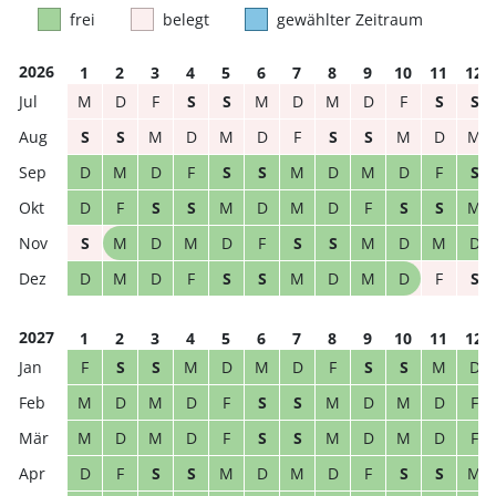
frei
belegt
gewählter Zeitraum
2026
1
2
3
4
5
6
7
8
9
10
11
12
M
D
F
S
S
M
D
M
D
F
S
S
S
S
M
D
M
D
F
S
S
M
D
M
D
M
D
F
S
S
M
D
M
D
F
S
D
F
S
S
M
D
M
D
F
S
S
M
S
M
D
M
D
F
S
S
M
D
M
D
D
M
D
F
S
S
M
D
M
D
F
S
2027
1
2
3
4
5
6
7
8
9
10
11
12
F
S
S
M
D
M
D
F
S
S
M
D
M
D
M
D
F
S
S
M
D
M
D
F
M
D
M
D
F
S
S
M
D
M
D
F
D
F
S
S
M
D
M
D
F
S
S
M