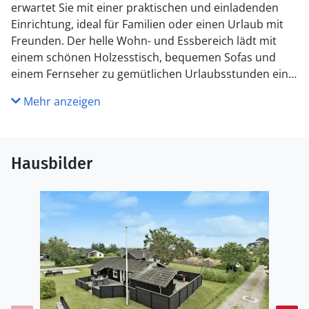
erwartet Sie mit einer praktischen und einladenden
Einrichtung, ideal für Familien oder einen Urlaub mit
Freunden. Der helle Wohn- und Essbereich lädt mit
einem schönen Holzesstisch, bequemen Sofas und
einem Fernseher zu gemütlichen Urlaubsstunden ein.
Starten Sie Ihren Tag in der praktischen Küche, in der
Mehr anzeigen
Sie ein leckeres Frühstück für die ganze Familie
zubereiten können.
Nutzen Sie die Terrasse und den weitläufigen Garten,
Hausbilder
um die Sonne zu genießen oder einfach die Seele
baumeln zu lassen. Der Garten ist ideal für Familien
mit Kindern. Hier finden Sie Schaukeln, eine Rutsche
und eine Feuerstelle, die für gesellige Abende sorgt.
Verbringen Sie gemeinsame Zeit am Lagerfeuer und
genießen Sie die lauen Sommerabende unter freiem
Himmel.
Die Umgebung bietet zahlreiche Freizeitmöglichkeiten.