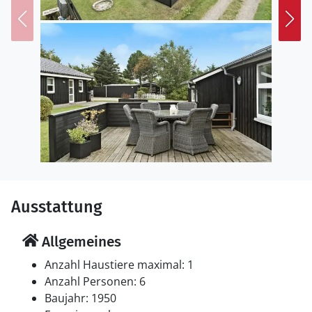
Der kinderfreundliche Strand von Øster Hurup ist nur
wenige Gehminuten entfernt. Verbringen Sie sonnige
Tage am Strand, schwimmen Sie im klaren Wasser
oder machen Sie einen erholsamen Spaziergang
entlang der Küste.
Ausstattung
Allgemeines
Anzahl Haustiere maximal: 1
Anzahl Personen: 6
Baujahr: 1950