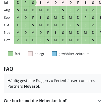
D
F
S
S
M
D
M
D
F
S
S
M
S
M
D
M
D
F
S
S
M
D
M
D
M
D
F
S
S
M
D
M
D
F
S
S
F
S
S
M
D
M
D
F
S
S
M
D
M
D
M
D
F
S
S
M
D
M
D
F
M
D
F
S
S
M
D
M
D
F
S
S
frei
belegt
gewählter Zeitraum
FAQ
Häufig gestellte Fragen zu Ferienhäusern unseres
Partners
Novasol
.
Wie hoch sind die Nebenkosten?