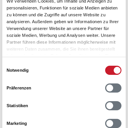
Wir verwenden Cookies, um Inhalte und Anzeigen zu
personalisieren, Funktionen für soziale Medien anbieten
zu können und die Zugriffe auf unsere Website zu
analysieren. Außerdem geben wir Informationen zu Ihrer
Verwendung unserer Website an unsere Partner für
soziale Medien, Werbung und Analysen weiter. Unsere
Partner führen diese Informationen möglicherweise mit
weiteren Daten zusammen, die Sie ihnen bereitgestellt
haben oder die sie im Rahmen Ihrer Nutzung der Dienste
gesammelt haben.
Einwilligungsauswahl
Notwendig
Belegungskalender
Präferenzen
Reisedauer auswählen
Statistiken
Anzahl Reisende auswählen
Anreisetag im Belegungskalender anklicken
Sie bekommen Verfügbarkeit und Preis angezeigt
Marketing