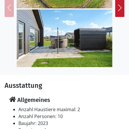
Kleepfaden, besuchen Sie den beschaulichen Hafen
und bestaunen Sie im Naturschutzgebiet Lille Vildmose
Königsadler, Wildschweine und Kraniche.
Freuen Sie sich auf einen wunderbaren Aufenthalt in
diesem schönen Ferienhaus mit Wellness im Freien.
Ausstattung
Allgemeines
Anzahl Haustiere maximal: 2
Anzahl Personen: 10
Baujahr: 2023