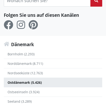
Suc
Folgen Sie uns auf diesen Kanälen
Dänemark
Bornholm (2.293)
Norddänemark (8.711)
Nordseeküste (12.763)
Ostdänemark (5.426)
Ostseeinseln (3.924)
Seeland (3.289)