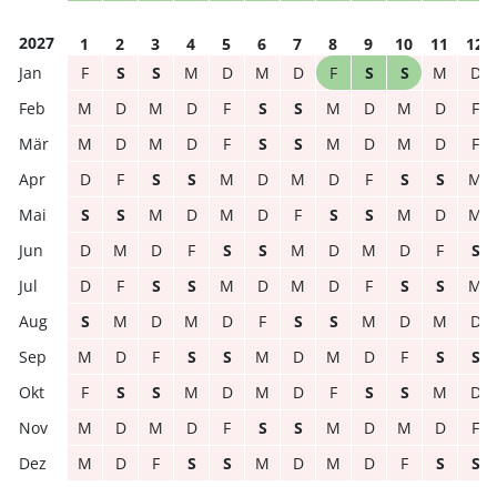
2027
1
2
3
4
5
6
7
8
9
10
11
12
F
S
S
M
D
M
D
F
S
S
M
D
M
D
M
D
F
S
S
M
D
M
D
F
M
D
M
D
F
S
S
M
D
M
D
F
D
F
S
S
M
D
M
D
F
S
S
M
S
S
M
D
M
D
F
S
S
M
D
M
D
M
D
F
S
S
M
D
M
D
F
S
D
F
S
S
M
D
M
D
F
S
S
M
S
M
D
M
D
F
S
S
M
D
M
D
M
D
F
S
S
M
D
M
D
F
S
S
F
S
S
M
D
M
D
F
S
S
M
D
M
D
M
D
F
S
S
M
D
M
D
F
M
D
F
S
S
M
D
M
D
F
S
S