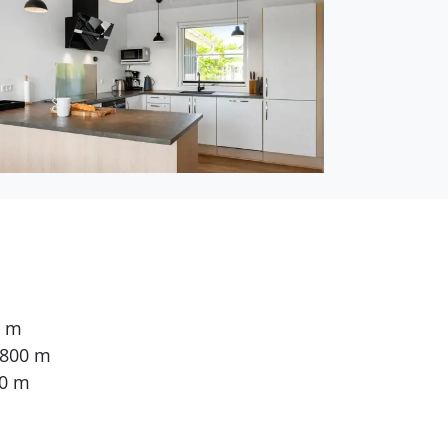
0 m
 800 m
00 m