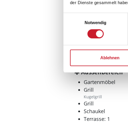
Anzahl Toiletten: 3
der Dienste gesammelt habe
Dusche
Trockner
Einwilligungsauswahl
Notwendig
Waschmaschine
Multimedia
Deutsches Fernse
Internet
Ablehnen
WLAN
Aussenbereich
Gartenmöbel
Grill
Kugelgrill
Grill
Schaukel
Terrasse: 1