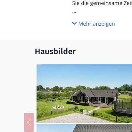
Sie die gemeinsame Zeit
Im Freien bietet Ihnen 
Mehr anzeigen
Sonnen Sie sich auf der
bei gegrillten Speisen a
Hausbilder
Wenn Sie die Gegend er
Spaziergang zum etwa 1 
warmen Sand, während d
Nähe finden Sie auch ei
schlemmen und sich woh
erkunden Schlösser, Tie