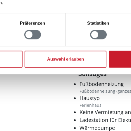
n.
Präferenzen
Statistiken
Spieleangebot
hen
Tischfußball
Auswahl erlauben
Sonstiges
Fußbodenheizung
Fußbodenheizung (ganzes
Haustyp
Ferienhaus
Keine Vermietung a
Ladestation für Elek
Wärmepumpe