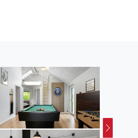
e Stunden zu verbringen.
d lassen Sie den Abend
machen Sie einen
aben Sie Ihre Füße im
andburgen bauen. In der
urants, wo Sie
g nach Aalborg und