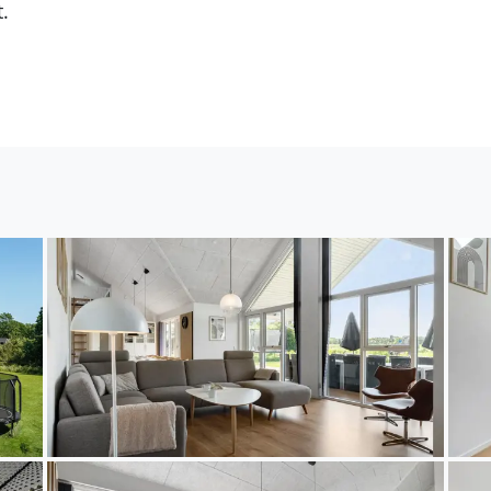
.
der gepflegte Garten beste Bedingungen, um hier viel
 Terrasse, schauen Ihren Kindern beim Spielen zu un
usklingen.
kunden möchten, packen Sie Ihre Strandtasche und 
km entfernten, kinderfreundlichen Sandstrand. Vergr
ie Jüngsten Ihrer Familie im Wasser spielen oder S
nen gemütlichen Jachthafen mit Fischhaus und Resta
lfühlen können. Planen Sie auch einen Tagesausflu
rparks und weitere Sehenswürdigkeiten!