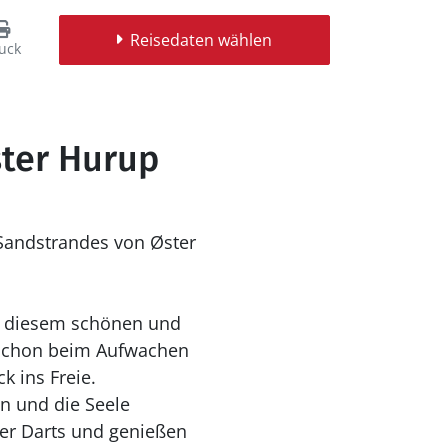
Reisedaten wählen
uck
ster Hurup
Sandstrandes von Øster
in diesem schönen und
e schon beim Aufwachen
 ins Freie.
n und die Seele
der Darts und genießen