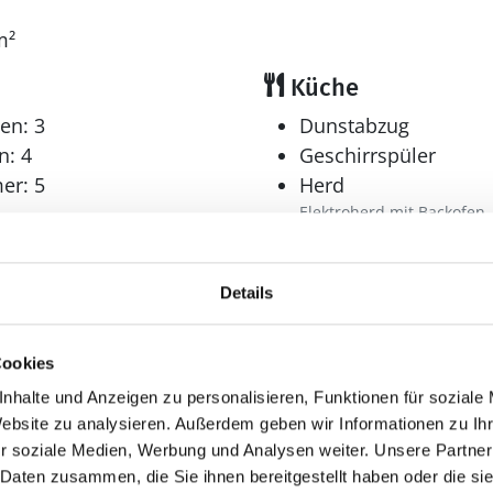
m²
Küche
en: 3
Dunstabzug
n: 4
Geschirrspüler
er: 5
Herd
Elektroherd mit Backofen
Kaffeemaschine
Kühlschrank
Details
Mikrowelle
Tiefkühler: 90 l
Tiefkühlschrank
Cookies
Wellness
nhalte und Anzeigen zu personalisieren, Funktionen für soziale
Website zu analysieren. Außerdem geben wir Informationen zu I
Sauna
r soziale Medien, Werbung und Analysen weiter. Unsere Partner
r: 2
Whirlpool
 Daten zusammen, die Sie ihnen bereitgestellt haben oder die s