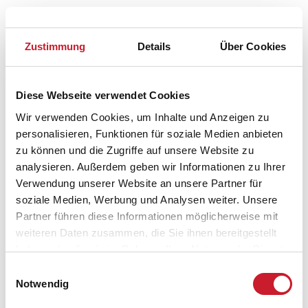
Zustimmung
Details
Über Cookies
Diese Webseite verwendet Cookies
Wir verwenden Cookies, um Inhalte und Anzeigen zu
personalisieren, Funktionen für soziale Medien anbieten
Belegungskalender
zu können und die Zugriffe auf unsere Website zu
analysieren. Außerdem geben wir Informationen zu Ihrer
Verwendung unserer Website an unsere Partner für
Reisedauer auswählen
soziale Medien, Werbung und Analysen weiter. Unsere
Anzahl Reisende auswählen
Partner führen diese Informationen möglicherweise mit
Anreisetag im Belegungskalender anklicken
weiteren Daten zusammen, die Sie ihnen bereitgestellt
Sie bekommen Verfügbarkeit und Preis angezeigt
haben oder die sie im Rahmen Ihrer Nutzung der Dienste
gesammelt haben.
Bitte beachten Sie, dass sich bei Änderungen des
Einwilligungsauswahl
Reisezeitraumes auch Änderungen bei der
Notwendig
Hausbeschreibung und/oder der Ausstattung ergeben