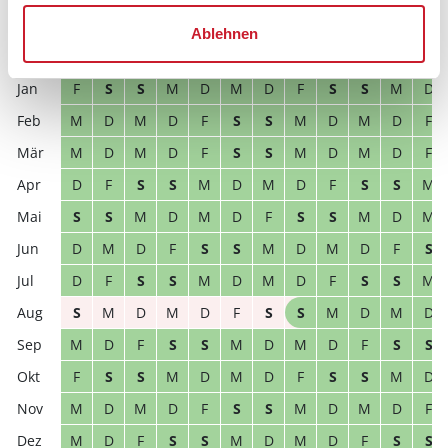
D
M
D
F
S
S
M
D
M
D
F
S
Ablehnen
2027
1
2
3
4
5
6
7
8
9
10
11
12
F
S
S
M
D
M
D
F
S
S
M
D
M
D
M
D
F
S
S
M
D
M
D
F
M
D
M
D
F
S
S
M
D
M
D
F
D
F
S
S
M
D
M
D
F
S
S
M
S
S
M
D
M
D
F
S
S
M
D
M
D
M
D
F
S
S
M
D
M
D
F
S
D
F
S
S
M
D
M
D
F
S
S
M
S
M
D
M
D
F
S
S
M
D
M
D
M
D
F
S
S
M
D
M
D
F
S
S
F
S
S
M
D
M
D
F
S
S
M
D
M
D
M
D
F
S
S
M
D
M
D
F
M
D
F
S
S
M
D
M
D
F
S
S