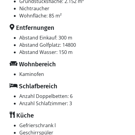
Multimedien
Grundstücksfläche: 2.152 m²
In der Ferienunterkunft gibt es 1 Fernseher mit Smart-
Nichtraucher
TV.1 Chromecast. Radio. Mindestens 4 dänische
Wohnfläche: 85 m²
Fernsehsender. 1-3 norwegische Fernsehsender. Es
Entfernungen
steht kabellose Internetverbindung zur Verfügung.
Abstand Einkauf: 300 m
Whirlpool
Abstand Golfplatz: 14800
Entspannen Sie sich im Innen-Durchlauf-Whirlpool für
Abstand Wasser: 150 m
2 Personen.
Wohnbereich
Kaminofen
Schlafbereich
Anzahl Doppelbetten: 6
Anzahl Schlafzimmer: 3
Küche
Gefrierschrank l
Geschirrspüler