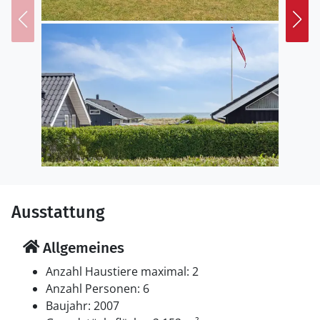
steht ein Grill zur Verfügung. Parkplatz auf dem
Grundstück.
Einrichtung
Das Ferienhaus eignet sich für 6 Personen. Die
Ferienunterkunft hat eine Wohnfläche von 85 m² und
wurde 2007 gebaut. Es ist erlaubt 2 Haustiere
mitzubringen. In der Ferienunterkunft ist eine
energiesparender Luft zu Luft Wärmepumpe installiert.
Die Ferienunterkunft ist mit Waschmaschine
ausgestattet. Tiefkühlmöglichkeit mit 40 Liter
Nutzinhalt. Es gibt außerdem einen Kaminofen. Für die
Ausstattung
jüngsten Feriengäste ist 1 Kinderhochstuhl vorhanden.
Allgemeines
Schlafverhältnisse
Die Schlafplätze verteilen sich auf 3 Schlafräume. 6
Anzahl Haustiere maximal: 2
Schlafplätze in Doppelbetten.
Anzahl Personen: 6
Baujahr: 2007