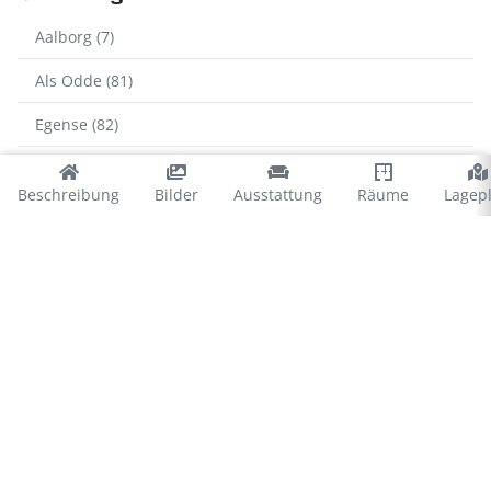
Aalborg (7)
Als Odde (81)
Egense (82)
Hals (251)
Beschreibung
Bilder
Ausstattung
Räume
Lagep
Helberskov (150)
Hou (320)
Mariager Fjord (32)
Oster Hurup (395)
Randers Fjord (31)
Skellet (18)