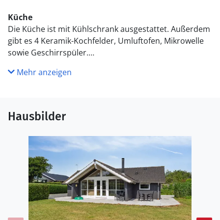
Küche
Die Küche ist mit Kühlschrank ausgestattet. Außerdem
gibt es 4 Keramik-Kochfelder, Umluftofen, Mikrowelle
sowie Geschirrspüler.
Mehr anzeigen
WC und Bad
Es gibt 1 Badezimmer mit Duschnische und 1 Toilette..
Fußbodenheizung in 1 Badezimmer. Es steht eine
Sauna zur Verfügung in der Sie sich so richtig
Hausbilder
entspannen können.
Draußen
Die Ferienunterkunft liegt auf einem 2152 m² großen
Gartengrundstück. Die Entfernung zum Meer beträgt
150 m. Die Entfernung zum Fjord beträgt 11100 m. Die
nächste Einkaufsmöglichkeit liegt 300 m entfernt. In
einem Abstand von 14800 m gibt es einen Golfplatz. Es
steht ein offenes Terrassenareal zur Verfügung. Es