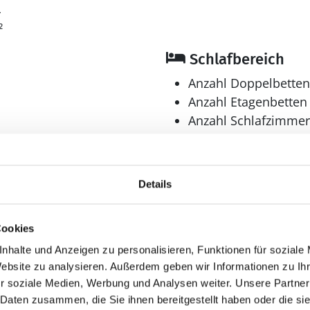
4
²
Schlafbereich
Anzahl Doppelbetten
Anzahl Etagenbetten 
Anzahl Schlafzimmer
Bad
Anzahl Badezimmer:
Details
Anzahl Toiletten: 1
Aussenbereich
Cookies
hen
Grill
nhalte und Anzeigen zu personalisieren, Funktionen für soziale
ender
Terrasse, überdacht
Website zu analysieren. Außerdem geben wir Informationen zu I
r soziale Medien, Werbung und Analysen weiter. Unsere Partner
 Daten zusammen, die Sie ihnen bereitgestellt haben oder die s