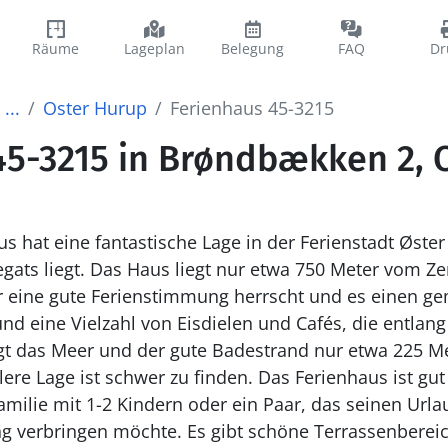
Räume
Lageplan
Belegung
FAQ
Dr
...
Oster Hurup
Ferienhaus 45-3215
45-3215 in Brøndbækken 2, 
s hat eine fantastische Lage in der Ferienstadt Øster
er vom Zentrum von Øster Hurup
 eine gute Ferienstimmung herrscht und es einen ge
nd eine Vielzahl von Eisdielen und Cafés, die entlang
egt das Meer und der gute Badestrand nur etwa 225 M
zu finden. Das Ferienhaus ist gut eingerichtet und eignet
Familie mit 1-2 Kindern oder ein Paar, das seinen Url
gibt schöne Terrassenbereiche, wo es immer