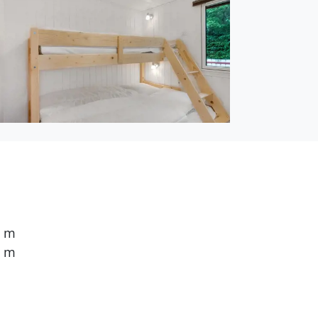
ohnfläche von 54 m² und
ie Ferienunterkunft
t ist mit einer
einen Kaminofen.
pelbett. 3 Schlafplätze
sehsender. 1-3
0 m
Internetverbindung zur
5 m