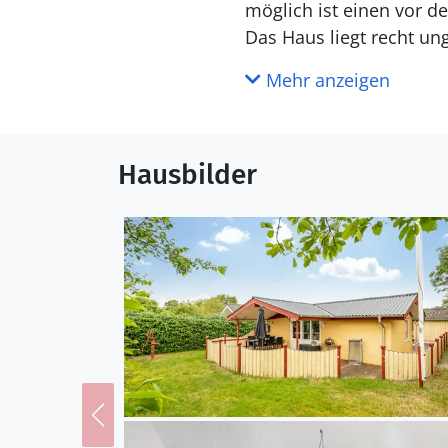
möglich ist einen vor d
Das Haus liegt recht un
Øster Hurup – in der N
Mehr anzeigen
Küche
Die Küche ist mit Kühlschrank ausgestattet. Außerdem gibt es 4 Keramik-Kochfelder, Umluftofen
Hausbilder
sowie Geschirrspüler.
WC und Bad
Draußen
Die Ferienunterkunft li
beträgt 225 m. Die nächs
Terrassenareal zur Verfü
Verfügung. Parkplatz a