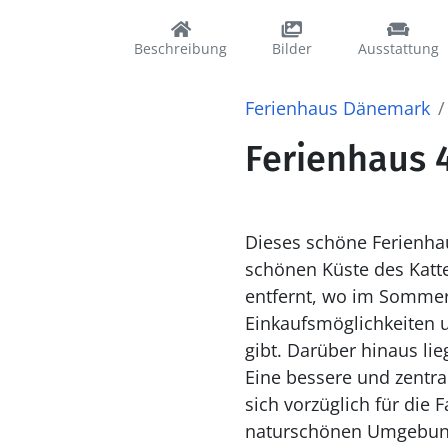
Beschreibung
Bilder
Ausstattung
Ferienhaus Dänemark
Ferienhaus 
Dieses schöne Ferienhau
schönen Küste des Kattegats liegt. Das Haus liegt nur etwa 750 Met
entfernt, wo im Sommer
Einkaufsmöglichkeiten u
gibt. Darüber hinaus li
Eine bessere und zentralere Lage ist schwer 
sich vorzüglich für die 
naturschönen Umgebung verbringen möchte. Es 