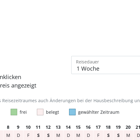
Reisedauer
nklicken
eis angezeigt
des Reisezeitraumes auch Änderungen bei der Hausbeschreibung u
frei
belegt
gewählter Zeitraum
8
9
10
11
12
13
14
15
16
17
18
19
20
2
M
D
F
S
S
M
D
M
D
F
S
S
M
D