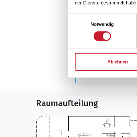
der Dienste gesammelt habe
Sonstiges
Keine Vermietung
Einwilligungsauswahl
Notwendig
Wärmepumpe
Luft-Luft
Neben- und Verb
Ablehnen
Die aktuellen Verbra
Raumaufteilung