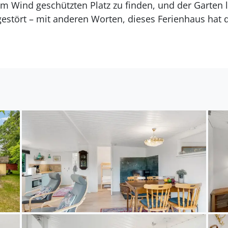
em Wind geschützten Platz zu finden, und der Garten l
gestört – mit anderen Worten, dieses Ferienhaus hat d
ähe von Strand und Stadtzentrum.
Es gibt 1 Badezimmer mit Duschnische und 1 Toilette.
egt auf einem 500 m² großen Gartengrundstück. Die 
te Einkaufsmöglichkeit liegt 800 m entfernt. Es steht
gung. Außerdem gibt es überdachte Terrasse. Es steht
uf dem Grundstück.