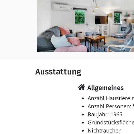
Einrichtung
Das Ferienhaus eignet s
wurde 1965 gebaut. 1995
teilweise renoviert. Es i
energiefreundlichen Lu
Schlafverhältnisse
Die Schlafplätze verteil
Ausstattung
in Etagenbetten.
Multimedien
Allgemeines
In der Ferienunterkunft
Anzahl Haustiere 
norwegische Fernsehsend
Anzahl Personen: 
Verfügung.
Baujahr: 1965
Grundstücksfläche
Nichtraucher