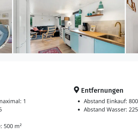
ich für 5 Personen. Die Ferienunterkunft hat eine W
 wurde die Ferienunterkunft renoviert. 2024 wurde d
st erlaubt 1 Haustier mitzubringen. Die Ferienunterkunf
ft-Luft-Wärmepumpe ausgestattet. Es gibt außerdem 
en sich auf 2 Schlafräume. 2 Schlafplätze in einem Dop
Entfernungen
 gibt es einen Fernseher. Mindestens 4 dänische Fern
maximal: 1
Abstand Einkauf: 80
er. 1-3 deutsche Fernsehsender. Es steht kabellose 
5
Abstand Wasser: 22
: 500 m²