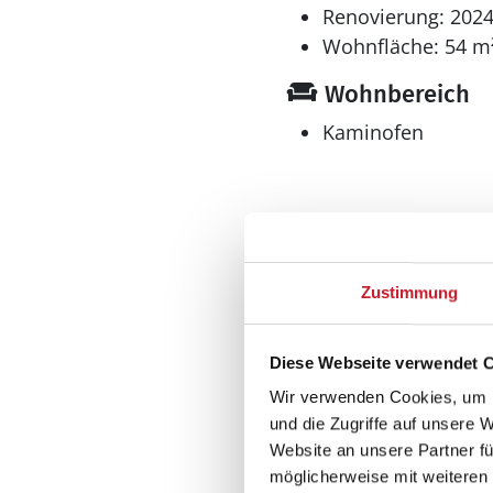
Renovierung: 202
Wohnfläche: 54 m
Wohnbereich
Kaminofen
Küche
Geschirrspüler
Zustimmung
Kühlschrank
Multimedia
Diese Webseite verwendet 
Deutsches Fernse
Wir verwenden Cookies, um I
0-3 deutsche Fernsehs
und die Zugriffe auf unsere 
Internet
Website an unsere Partner fü
drahtlos
möglicherweise mit weiteren