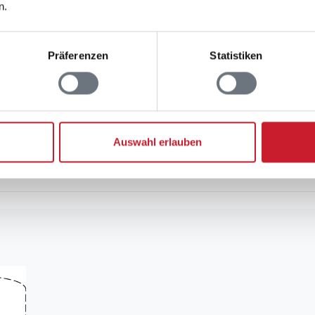
n.
 an Jugendgruppen
Präferenzen
Statistiken
rauchskosten
Auswahl erlauben
uchskosten finden Sie im nächsten Schritt im Buchun