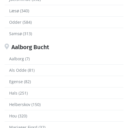
Læsø (340)
Odder (584)
Samsø (313)
Aalborg Bucht
Aalborg (7)
Als Odde (81)
Egense (82)
Hals (251)
Helberskov (150)
Hou (320)
Mariager Fjord (32)