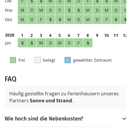
F
S
S
M
D
M
D
F
S
S
M
D
M
D
M
D
F
S
S
M
D
M
D
F
M
D
F
S
S
M
D
M
D
F
S
S
2028
1
2
3
4
5
6
7
8
9
10
11
12
S
S
M
D
M
D
F
S
frei
belegt
gewählter Zeitraum
FAQ
Häufig gestellte Fragen zu Ferienhäusern unseres
Partners
Sonne und Strand
.
Wie hoch sind die Nebenkosten?