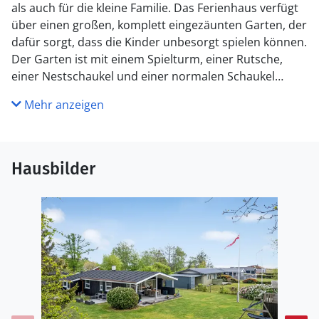
als auch für die kleine Familie. Das Ferienhaus verfügt
über einen großen, komplett eingezäunten Garten, der
dafür sorgt, dass die Kinder unbesorgt spielen können.
Der Garten ist mit einem Spielturm, einer Rutsche,
einer Nestschaukel und einer normalen Schaukel
ausgestattet und somit ideal für Familien mit Kindern.
Mehr anzeigen
Die überdachte Terrasse mit Gasgrill lädt zu
gemütlichen Grillabenden ein, während ihr den Blick
auf das Kattegat genießt. Mit einem kurzen
Spaziergang könnt ihr den Strand erreichen und
Hausbilder
entlang der Küste zum Hafen von Øster Hurup oder
ins Zentrum der Stadt laufen. Dort findet ihr eine
Vielzahl von Geschäften, Restaurants und die leckerste
Eisdiele, die die ganze Familie lieben wird. Dieses
Sommerhaus ist die perfekte Wahl für Familien, die
einen Urlaub voller Entspannung, Spiel und
Strandvergnügen im Herzen von Øster Hurup erleben
möchten.