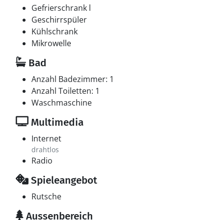
Schlafplätze in Doppelbetten. 2 Schlafplätze in einem
Gefrierschrank l
Etagenbett. Ferner steht ein Kinderbett zur Verfügung.
Geschirrspüler
Kühlschrank
Multimedien
Mikrowelle
1 Smart-TV. Fernsehen via Streaming. DAB-Radio.1
Bad
Bluetooth-Lautsprecher. Es steht kabellose
Internetverbindung zur Verfügung.
Anzahl Badezimmer: 1
Anzahl Toiletten: 1
Waschmaschine
Multimedia
Internet
drahtlos
Radio
Spieleangebot
Rutsche
Aussenbereich