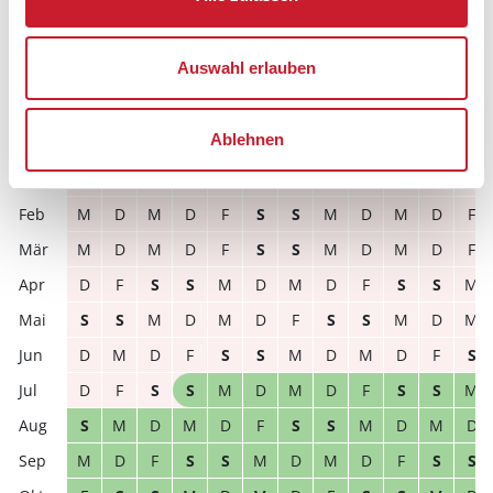
D
F
S
S
M
D
M
D
F
S
S
M
S
M
D
M
D
F
S
S
M
D
M
D
Auswahl erlauben
D
M
D
F
S
S
M
D
M
D
F
S
Ablehnen
2027
1
2
3
4
5
6
7
8
9
10
11
12
F
S
S
M
D
M
D
F
S
S
M
D
M
D
M
D
F
S
S
M
D
M
D
F
M
D
M
D
F
S
S
M
D
M
D
F
D
F
S
S
M
D
M
D
F
S
S
M
S
S
M
D
M
D
F
S
S
M
D
M
D
M
D
F
S
S
M
D
M
D
F
S
D
F
S
S
M
D
M
D
F
S
S
M
S
M
D
M
D
F
S
S
M
D
M
D
M
D
F
S
S
M
D
M
D
F
S
S