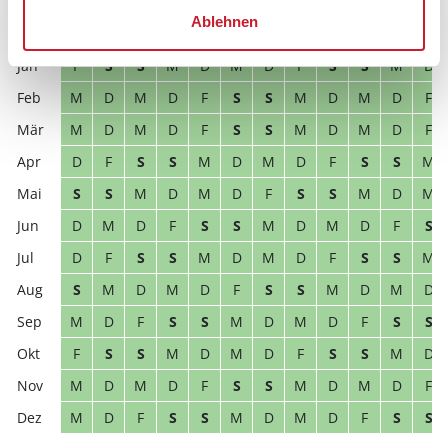
Ablehnen
2027
1
2
3
4
5
6
7
8
9
10
11
12
F
S
S
M
D
M
D
F
S
S
M
D
M
D
M
D
F
S
S
M
D
M
D
F
M
D
M
D
F
S
S
M
D
M
D
F
D
F
S
S
M
D
M
D
F
S
S
M
S
S
M
D
M
D
F
S
S
M
D
M
D
M
D
F
S
S
M
D
M
D
F
S
D
F
S
S
M
D
M
D
F
S
S
M
S
M
D
M
D
F
S
S
M
D
M
D
M
D
F
S
S
M
D
M
D
F
S
S
F
S
S
M
D
M
D
F
S
S
M
D
M
D
M
D
F
S
S
M
D
M
D
F
M
D
F
S
S
M
D
M
D
F
S
S