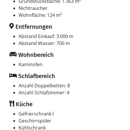
1 Smart-TV. Fernsehen via Streaming. Playstation 2.
Grundstücksfläche: 1.363 m²
Mindestens 4 dänische Fernsehsender. Mindestens 4
Nichtraucher
schwedische Fernsehsender. Mindestens 4
Wohnfläche: 124 m²
norwegische Fernsehsender. Mindestens 4 deutsche
Entfernungen
Fernsehsender. 1-3 englische Fernsehsender. Es steht
kabellose Internetverbindung zur Verfügung.
Abstand Einkauf: 3.000 m
Abstand Wasser: 700 m
Whirlpool
Wohnbereich
Entspannen Sie sich im Innen-Durchlauf-Whirlpool für
2 Personen.
Kaminofen
Schlafbereich
Anzahl Doppelbetten: 8
Anzahl Schlafzimmer: 4
Küche
Gefrierschrank l
Geschirrspüler
Kühlschrank