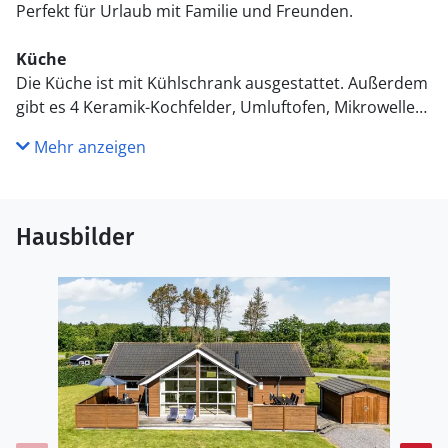
Perfekt für Urlaub mit Familie und Freunden.
Küche
Die Küche ist mit Kühlschrank ausgestattet. Außerdem
gibt es 4 Keramik-Kochfelder, Umluftofen, Mikrowelle
sowie Geschirrspüler.
Mehr anzeigen
WC und Bad
Es gibt 1 Badezimmer mit Duschnische und 2 Toiletten,
davon 1 Gästetoilette. Fußbodenheizung in 1
Hausbilder
Badezimmer.
Draußen
Die Ferienunterkunft liegt auf einem 1363 m² großen
Gartengrundstück. Die Entfernung zum Meer beträgt
700 m. Die nächste Einkaufsmöglichkeit liegt 3000 m
entfernt. Es steht ein offenes Terrassenareal zur
Verfügung. Es steht ein Grill zur Verfügung. Es ist ein
Ladestecker für Elektroautos installiert. Parkplatz auf