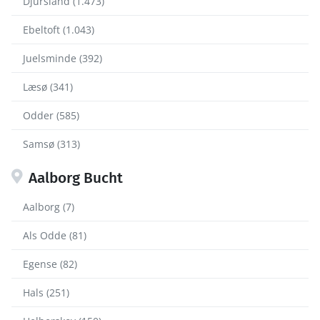
Djursland (1.473)
Ebeltoft (1.043)
Juelsminde (392)
Læsø (341)
Odder (585)
Samsø (313)
Aalborg Bucht
Aalborg (7)
Als Odde (81)
Egense (82)
Hals (251)