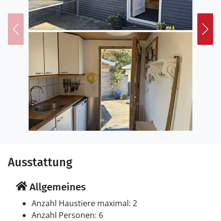
Einkaufsmöglichkeit liegt 2870 m entfernt. Schaukel.
Sandkasten. Trampolin. Es steht ein Grill zur
Verfügung. Parkplatz auf dem Grundstück.
Einrichtung
Das Ferienhaus eignet sich für 6 Personen sowie 1
Kleinkind bis zu 3 Jahren. Die Ferienunterkunft hat eine
Wohnfläche von 70 m² und wurde 1960 gebaut. 2025
wurde die Ferienunterkunft renoviert. Es ist erlaubt 2
Haustiere mitzubringen. In der Ferienunterkunft ist
eine energiesparende Luft zu Luft Wärmepumpe
installiert. Die Ferienunterkunft ist mit Waschmaschine
ausgestattet. Tiefkühlmöglichkeit mit 40 Liter
Nutzinhalt. Es gibt außerdem einen Kaminofen. Für die
Ausstattung
jüngsten Feriengäste ist 1 Kinderhochstuhl vorhanden.
Allgemeines
Schlafverhältnisse
Die Schlafplätze verteilen sich auf 3 Schlafräume. 2
Anzahl Haustiere maximal: 2
Schlafplätze in einem Doppelbett. 2 Schlafplätze in
Anzahl Personen: 6