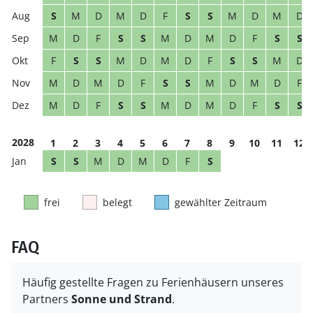
S
M
D
M
D
F
S
S
M
D
M
D
M
D
F
S
S
M
D
M
D
F
S
S
F
S
S
M
D
M
D
F
S
S
M
D
M
D
M
D
F
S
S
M
D
M
D
F
M
D
F
S
S
M
D
M
D
F
S
S
2028
1
2
3
4
5
6
7
8
9
10
11
12
S
S
M
D
M
D
F
S
frei
belegt
gewählter Zeitraum
FAQ
Häufig gestellte Fragen zu Ferienhäusern unseres
Partners
Sonne und Strand
.