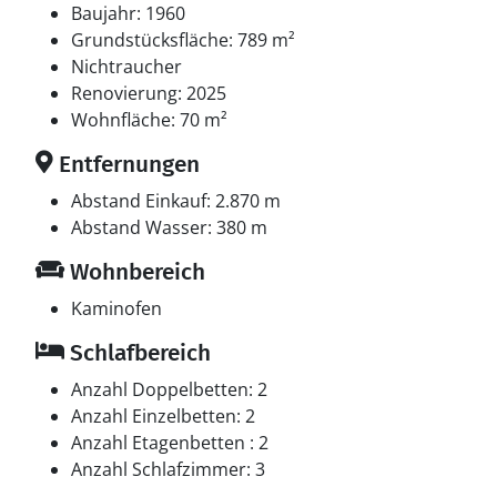
Einzelbetten. 2 Schlafplätze in einem Etagenbett. 2 von
Baujahr: 1960
diesen Schlafplätzen befinden sich im Gästehaus.
Grundstücksfläche: 789 m²
Ferner steht ein Kinderbett zur Verfügung.
Nichtraucher
Renovierung: 2025
Multimedien
Wohnfläche: 70 m²
In der Ferienunterkunft gibt es 1 Fernseher mit Smart-
Entfernungen
TV. 1 Chromecast. Keine Fernsehsender - nur
Streaming. Es steht kabellose Internetverbindung zur
Abstand Einkauf: 2.870 m
Verfügung.
Abstand Wasser: 380 m
Wohnbereich
Kaminofen
Schlafbereich
Anzahl Doppelbetten: 2
Anzahl Einzelbetten: 2
Anzahl Etagenbetten : 2
Anzahl Schlafzimmer: 3