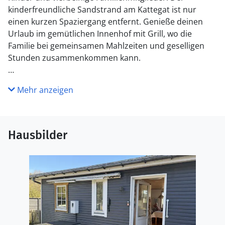
kinderfreundliche Sandstrand am Kattegat ist nur
einen kurzen Spaziergang entfernt. Genieße deinen
Urlaub im gemütlichen Innenhof mit Grill, wo die
Familie bei gemeinsamen Mahlzeiten und geselligen
Stunden zusammenkommen kann.
Küche
Mehr anzeigen
Die Küche ist mit Kühlschrank ausgestattet. Außerdem
gibt es 4 Keramik-Kochfelder, Umluftofen, Mikrowelle
sowie Geschirrspüler.
Hausbilder
WC und Bad
Es gibt 1 Badezimmer mit Duschnische und 1 Toilette.
Draußen
Die Ferienunterkunft liegt auf einem 789 m² großen
Naturgrundstück. Das Grundstück ist eingezäunt. Die
Entfernung zum Meer beträgt 380 m. Die nächste