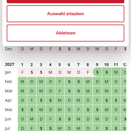
M
D
F
S
S
M
D
M
D
F
S
S
S
S
M
D
M
D
F
S
S
M
D
M
Auswahl erlauben
D
M
D
F
S
S
M
D
M
D
F
S
D
F
S
S
M
D
M
D
F
S
S
M
Ablehnen
S
M
D
M
D
F
S
S
M
D
M
D
D
M
D
F
S
S
M
D
M
D
F
S
2027
1
2
3
4
5
6
7
8
9
10
11
12
F
S
S
M
D
M
D
F
S
S
M
D
M
D
M
D
F
S
S
M
D
M
D
F
M
D
M
D
F
S
S
M
D
M
D
F
D
F
S
S
M
D
M
D
F
S
S
M
S
S
M
D
M
D
F
S
S
M
D
M
D
M
D
F
S
S
M
D
M
D
F
S
D
F
S
S
M
D
M
D
F
S
S
M