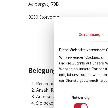
Aalborgvej 70B
9280 Storvorde
Zustimmung
Diese Webseite verwendet 
Wir verwenden Cookies, um I
und die Zugriffe auf unsere 
Belegungskalender
Website an unsere Partner fü
möglicherweise mit weiteren
der Dienste gesammelt habe
Reisedauer auswählen
Anzahl Reisende auswählen
Einwilligungsauswahl
Anreisetag im Belegungskalender a
Notwendig
Sie bekommen Verfügbarkeit und Pr