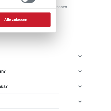
nd/oder der Ausstattung ergeben können.
Alle zulassen
en?
aus?