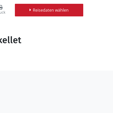
Reisedaten wählen
uck
kellet