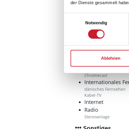
der Dienste gesammelt habe
Bad
Anzahl Duschen: 1
Einwilligungsauswahl
Anzahl Badezimme
Notwendig
Anzahl Toiletten: 1
Waschmaschine
Multimedia
Ablehnen
CD-Player
Deutsches Fernse
Chromecast
Internationales F
dänisches Fernsehen
Kabel-TV
Internet
Radio
Stereoanlage
Sonstiges