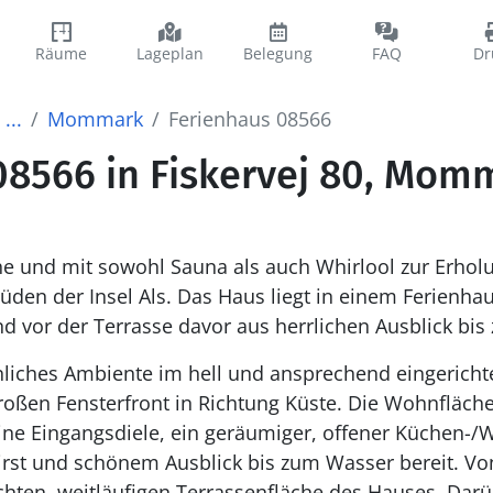
Räume
Lageplan
Belegung
FAQ
Dr
...
Mommark
Ferienhaus 08566
08566 in Fiskervej 80, Mom
he und mit sowohl Sauna als auch Whirlool zur Erhol
den der Insel Als. Das Haus liegt in einem Ferienhau
vor der Terrasse davor aus herrlichen Ausblick bis 
nliches Ambiente im hell und ansprechend eingericht
großen Fensterfront in Richtung Küste. Die Wohnfläch
ine Eingangsdiele, ein geräumiger, offener Küchen-/
rst und schönem Ausblick bis zum Wasser bereit. Von
chten, weitläufigen Terrassenfläche des Hauses. Darü