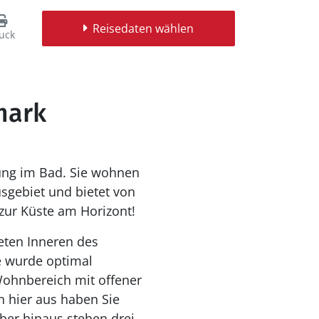
Reisedaten wählen
uck
mark
ung im Bad. Sie wohnen
sgebiet und bietet von
zur Küste am Horizont!
eten Inneren des
e wurde optimal
Wohnbereich mit offener
 hier aus haben Sie
ber hinaus stehen drei