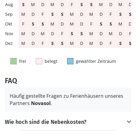
S
M
D
M
D
F
S
S
M
D
M
D
M
D
F
S
S
M
D
M
D
F
S
S
F
S
S
M
D
M
D
F
S
S
M
D
M
D
M
D
F
S
S
M
D
M
D
F
M
D
F
S
S
M
D
M
D
F
S
S
frei
belegt
gewählter Zeitraum
FAQ
Häufig gestellte Fragen zu Ferienhäusern unseres
Partners
Novasol
.
Wie hoch sind die Nebenkosten?