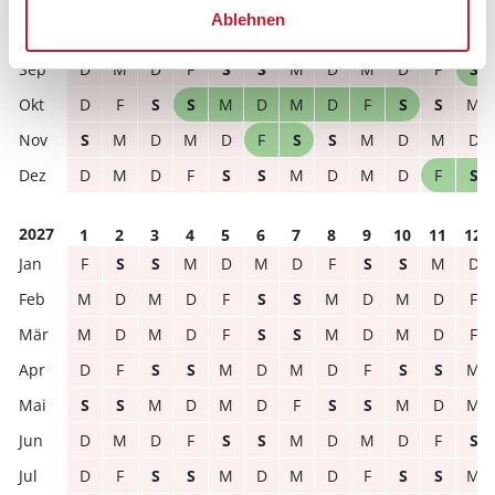
Ablehnen
S
S
M
D
M
D
F
S
S
M
D
M
D
M
D
F
S
S
M
D
M
D
F
S
D
F
S
S
M
D
M
D
F
S
S
M
S
M
D
M
D
F
S
S
M
D
M
D
D
M
D
F
S
S
M
D
M
D
F
S
2027
1
2
3
4
5
6
7
8
9
10
11
12
F
S
S
M
D
M
D
F
S
S
M
D
M
D
M
D
F
S
S
M
D
M
D
F
M
D
M
D
F
S
S
M
D
M
D
F
D
F
S
S
M
D
M
D
F
S
S
M
S
S
M
D
M
D
F
S
S
M
D
M
D
M
D
F
S
S
M
D
M
D
F
S
D
F
S
S
M
D
M
D
F
S
S
M