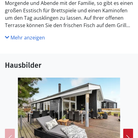
Morgende und Abende mit der Familie, so gibt es einen
großen Esstisch für Brettspiele und einen Kaminofen
um den Tag ausklingen zu lassen. Auf Ihrer offenen
Terrasse können Sie den frischen Fisch auf dem Grill
brutzeln lassen während Sie sich den Sonnenstrahlen
Mehr anzeigen
hingeben und die Frischluft einatmen.
Vom Ferienhaus und der Terrasse haben Sie eine
wunderbare Aussicht auf den Kleinen Belt, wo Sie auch
Hausbilder
den Schiffsverkehr auf dem Meer beobachten können.
In Sønderborg erwarten Sie viele Sehenswürdigkeiten
und Einkaufsmöglichkeiten sowie Restaurants und
kulturelle Angebote.