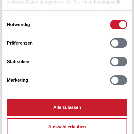
weiteren Daten zusammen, die Sie ihnen bereitgestellt
haben oder die sie im Rahmen Ihrer Nutzung der Dienste
gesammelt haben.
Einwilligungsauswahl
Notwendig
Belegungskalender
Präferenzen
Reisedauer auswählen
Anzahl Reisende auswählen
Anreisetag im Belegungskalender anklicken
Statistiken
Sie bekommen Verfügbarkeit und Preis angezeigt
Marketing
Bitte beachten Sie, dass sich bei Änderungen des
Reisezeitraumes auch Änderungen bei der
Hausbeschreibung und/oder der Ausstattung ergeben
können.
Alle zulassen
Reisedauer
Anzahl Reisende
Auswahl erlauben