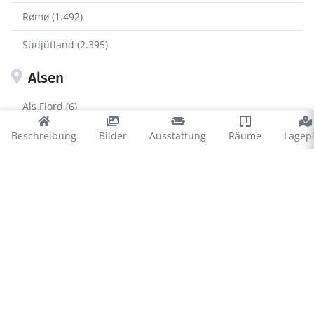
Rømø (1.492)
Südjütland (2.395)
Alsen
Als Fjord (6)
Asserballeskov (8)
Beschreibung
Bilder
Ausstattung
Räume
Lagep
Kegnæs (110)
Kettingskov (34)
Købingsmark (71)
Lavensby (34)
Mommark (127)
Nordborg (9)