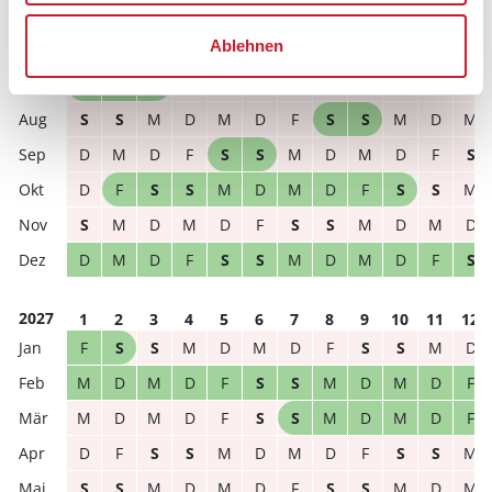
frei
belegt
gewählter Zeitraum
Ablehnen
2026
1
2
3
4
5
6
7
8
9
10
11
12
M
D
F
S
S
M
D
M
D
F
S
S
S
S
M
D
M
D
F
S
S
M
D
M
D
M
D
F
S
S
M
D
M
D
F
S
D
F
S
S
M
D
M
D
F
S
S
M
S
M
D
M
D
F
S
S
M
D
M
D
D
M
D
F
S
S
M
D
M
D
F
S
2027
1
2
3
4
5
6
7
8
9
10
11
12
F
S
S
M
D
M
D
F
S
S
M
D
M
D
M
D
F
S
S
M
D
M
D
F
M
D
M
D
F
S
S
M
D
M
D
F
D
F
S
S
M
D
M
D
F
S
S
M
S
S
M
D
M
D
F
S
S
M
D
M