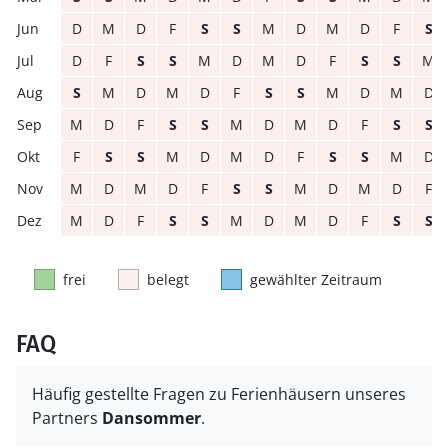
D
M
D
F
S
S
M
D
M
D
F
S
D
F
S
S
M
D
M
D
F
S
S
M
S
M
D
M
D
F
S
S
M
D
M
D
M
D
F
S
S
M
D
M
D
F
S
S
F
S
S
M
D
M
D
F
S
S
M
D
M
D
M
D
F
S
S
M
D
M
D
F
M
D
F
S
S
M
D
M
D
F
S
S
frei
belegt
gewählter Zeitraum
FAQ
Häufig gestellte Fragen zu Ferienhäusern unseres
Partners
Dansommer
.