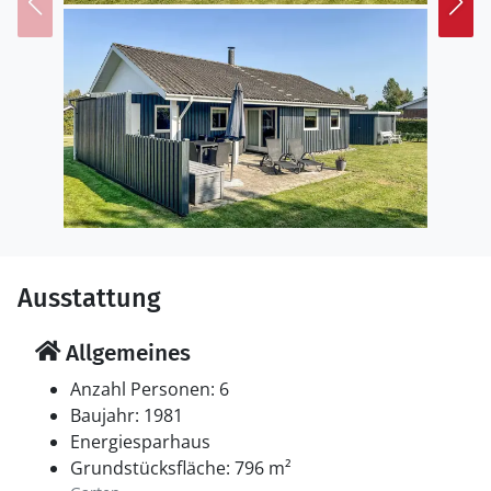
Halbinsel Als bietet viele historische
Sehenswürdigkeiten auf kleinem Raum, darunter
einige der bekanntesten Burgen und Mühlen
Dänemarks. Besuchen Sie zum Beispiel das Schloss
Augustenborg. Es wurde im 18. Jahrhundert erbaut
und enthält heute eine Ausstellung über die
dramatische Geschichte des Schlosses und der
Herzogsfamilie. Zum Schloss gehören auch ein
schöner Schlosspark und eine sehr hübsche
Schlosskirche, die für Besucher geöffnet ist.
Ausstattung
Allgemeines
Anzahl Personen: 6
Baujahr: 1981
Energiesparhaus
Grundstücksfläche: 796 m²