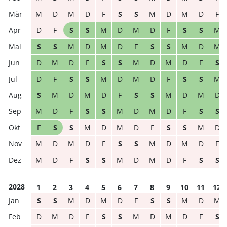
M
D
M
D
F
S
S
M
D
M
D
F
D
F
S
S
M
D
M
D
F
S
S
M
S
S
M
D
M
D
F
S
S
M
D
M
D
M
D
F
S
S
M
D
M
D
F
S
D
F
S
S
M
D
M
D
F
S
S
M
S
M
D
M
D
F
S
S
M
D
M
D
M
D
F
S
S
M
D
M
D
F
S
S
F
S
S
M
D
M
D
F
S
S
M
D
M
D
M
D
F
S
S
M
D
M
D
F
M
D
F
S
S
M
D
M
D
F
S
S
2028
1
2
3
4
5
6
7
8
9
10
11
12
S
S
M
D
M
D
F
S
S
M
D
M
D
M
D
F
S
S
M
D
M
D
F
S