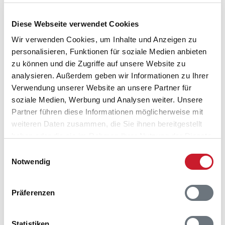
Diese Webseite verwendet Cookies
Wir verwenden Cookies, um Inhalte und Anzeigen zu
personalisieren, Funktionen für soziale Medien anbieten
zu können und die Zugriffe auf unsere Website zu
analysieren. Außerdem geben wir Informationen zu Ihrer
Verwendung unserer Website an unsere Partner für
soziale Medien, Werbung und Analysen weiter. Unsere
Partner führen diese Informationen möglicherweise mit
Belegungskalender
weiteren Daten zusammen, die Sie ihnen bereitgestellt
haben oder die sie im Rahmen Ihrer Nutzung der Dienste
Reisedauer auswählen
gesammelt haben.
Einwilligungsauswahl
Anzahl Reisende auswählen
Notwendig
Anreisetag im Belegungskalender anklicken
Sie bekommen Verfügbarkeit und Preis angezeigt
Präferenzen
Bitte beachten Sie, dass sich bei Änderungen des
Reisezeitraumes auch Änderungen bei der
Hausbeschreibung und/oder der Ausstattung ergeben
Statistiken