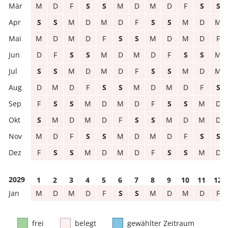
M
D
F
S
S
M
D
M
D
F
S
S
S
S
M
D
M
D
F
S
S
M
D
M
M
D
M
D
F
S
S
M
D
M
D
F
D
F
S
S
M
D
M
D
F
S
S
M
S
S
M
D
M
D
F
S
S
M
D
M
D
M
D
F
S
S
M
D
M
D
F
S
F
S
S
M
D
M
D
F
S
S
M
D
S
M
D
M
D
F
S
S
M
D
M
D
M
D
F
S
S
M
D
M
D
F
S
S
F
S
S
M
D
M
D
F
S
S
M
D
2029
1
2
3
4
5
6
7
8
9
10
11
12
M
D
M
D
F
S
S
M
D
M
D
F
frei
belegt
gewählter Zeitraum