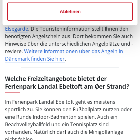
Meerforellenrevier finden Sie rechts vom Fährhafen bei
Ablehnen
den Windrädern. Sie können auch an einem einen der
Put- & Take Seen angeln oder am Strand von
Elsegarde
. Die Touristeninformation stellt Ihnen den
benötigten Angelschein aus. Dort bekommen Sie auch
Hinweise über die unterschiedlichen Angelplätze und -
reviere.
Weitere Informationen über das Angeln in
Dänemark finden Sie hier
.
Welche Freizeitangebote bietet der
Ferienpark Landal Ebeltoft am Øer Strand?
Im Ferienpark Landal Ebeltoft geht es meistens
sportlich zu. Sie können den Fußballplatz nutzen oder
eine Runde Indoor-Badminton spielen. Auch ein
Beachvolleyballfeld und ein Tennisplatz sind
vorhanden. Natürlich darf auch die Minigolfanlage
nicht fehlen.