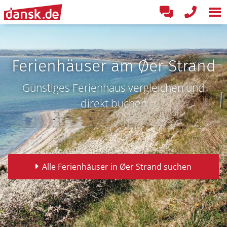
Ferienhäuser am Øer Strand
Günstiges Ferienhaus vergleichen und
direkt buchen
Alle Ferienhäuser in Øer Strand suchen