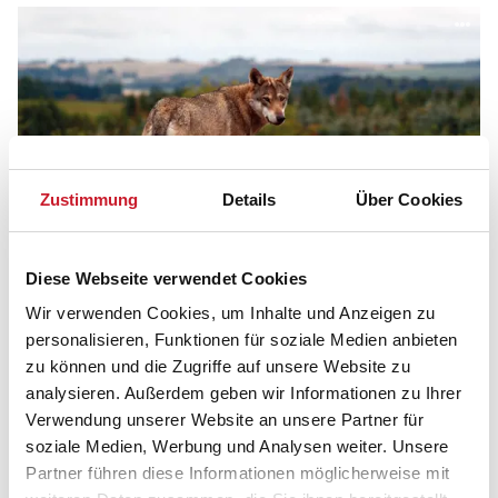
Zustimmung
Details
Über Cookies
Diese Webseite verwendet Cookies
Mitten in Djursland liegt Dänemarks Wildpark
Wir verwenden Cookies, um Inhalte und Anzeigen zu
Skandinavisk Dyrepark, in dem es viel Platz für Tiere
personalisieren, Funktionen für soziale Medien anbieten
und Menschen gibt.
zu können und die Zugriffe auf unsere Website zu
analysieren. Außerdem geben wir Informationen zu Ihrer
Verwendung unserer Website an unsere Partner für
Was kann ich am Jachthafen am Øer Strand
soziale Medien, Werbung und Analysen weiter. Unsere
erleben?
Partner führen diese Informationen möglicherweise mit