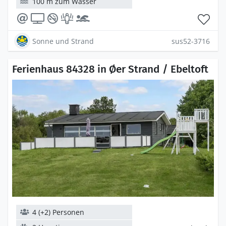
100 m zum Wasser
Sonne und Strand
sus52-3716
Ferienhaus 84328 in Øer Strand / Ebeltoft
4 (+2) Personen