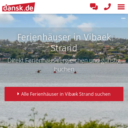
Ferienhäuser in Vibaek
Strand
Direkt Ferienhaus vergleichen und günstig
buchen
Alle Ferienhäuser in Vibæk Strand suchen