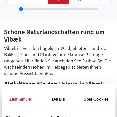
Schöne Naturlandschaften rund um
Vibæk
Vibæk ist von den hügeligen Waldgebieten Handrup
Bakker, Fruerlund Plantage und Skramsø Plantage
umgeben. Hier finden Sie auch den See Stubbe Sø. Die
wechselnden Höhen im Heidegebiet bieten Ihnen
schöne Aussichtspunkte.
Aktivitäten für den Urlaub in Vibæk
Wenn Sie gerne Golf spielen, dann ist der 18-Loch
Golfplatz bei Ebeltoft für Sie eine gute Adresse. Als
Zustimmung
Details
Über Cookies
Sportangler wissen Sie den Øer Put & Take See zu
schätzen. Sie können Ihr Angelglück auch per Kutter