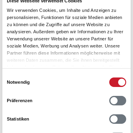
auf der hohen See versuchen. Auch nach Wander- und
Diese Webseite verwendet Cookies
Fahrradwegen müssen Sie nicht lange suchen.
Wir verwenden Cookies, um Inhalte und Anzeigen zu
personalisieren, Funktionen für soziale Medien anbieten
zu können und die Zugriffe auf unsere Website zu
Was bietet der Strand von Vibæk?
analysieren. Außerdem geben wir Informationen zu Ihrer
Verwendung unserer Website an unsere Partner für
Der Vibæk Strand hat eine Länge von knapp 2
soziale Medien, Werbung und Analysen weiter. Unsere
Kilometern. Er geht mit geringem Gefälle in das flache
Partner führen diese Informationen möglicherweise mit
Wasser über und ist deshalb auch für Kinder zu
weiteren Daten zusammen, die Sie ihnen bereitgestellt
empfehlen. Über eine Rampe können auch Rollstühle
haben oder die sie im Rahmen Ihrer Nutzung der Dienste
und Kinderwagen gut zum Strand gefahren werden.
gesammelt haben.
Einwilligungsauswahl
Notwendig
Gibt es weitere Strände bei Vibæk?
Präferenzen
Wenige Kilometer östlich von Vibæk finden Sie den
Strand von Boeslum. Auch hier ist das Wasser flach.
Dieser Strand ist auch für Surfer hervorragend
Statistiken
geeignet.