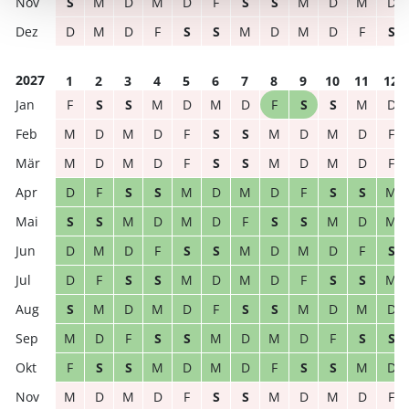
S
M
D
M
D
F
S
S
M
D
M
D
D
M
D
F
S
S
M
D
M
D
F
S
2027
1
2
3
4
5
6
7
8
9
10
11
12
F
S
S
M
D
M
D
F
S
S
M
D
M
D
M
D
F
S
S
M
D
M
D
F
M
D
M
D
F
S
S
M
D
M
D
F
D
F
S
S
M
D
M
D
F
S
S
M
S
S
M
D
M
D
F
S
S
M
D
M
D
M
D
F
S
S
M
D
M
D
F
S
D
F
S
S
M
D
M
D
F
S
S
M
S
M
D
M
D
F
S
S
M
D
M
D
M
D
F
S
S
M
D
M
D
F
S
S
F
S
S
M
D
M
D
F
S
S
M
D
M
D
M
D
F
S
S
M
D
M
D
F