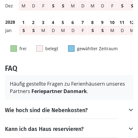
M
D
F
S
S
M
D
M
D
F
S
S
2028
1
2
3
4
5
6
7
8
9
10
11
12
S
S
M
D
M
D
F
S
S
M
D
M
frei
belegt
gewählter Zeitraum
FAQ
Häufig gestellte Fragen zu Ferienhäusern unseres
Partners
Feriepartner Danmark
.
Wie hoch sind die Nebenkosten?
Kann ich das Haus reservieren?