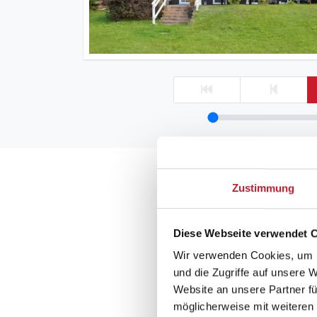
Der Strand von
Zustimmung
Vor allem aus Sand best
deshalb auch für Schwi
Diese Webseite verwendet 
auch den Bade-Steg nutz
Wir verwenden Cookies, um I
von Ebeltoft gute Wind
und die Zugriffe auf unsere 
Website an unsere Partner fü
Die Natur am S
möglicherweise mit weiteren