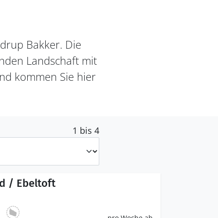
ndrup Bakker. Die
rnden Landschaft mit
und kommen Sie hier
1 bis 4
 / Ebeltoft
pro Woche ab