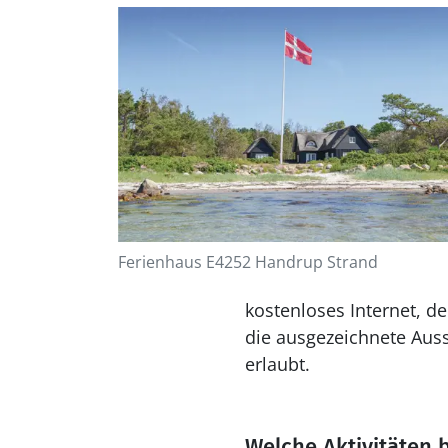
Ferienhaus E4252 Handrup Strand
kostenloses Internet, d
die ausgezeichnete Auss
erlaubt.
Welche Aktivitäten 