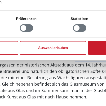
us starten mehrere kleine Pfade direkt zur Natur ru
n.
ilometer nordöstlich zum Stubbe Sø, dem größten See
für so manchen Wasservogel.
Präferenzen
Statistiken
ols Berge und Ebeltoft
ginnt die spektakuläre
Landschaft von Mols Berge
mit
d offene Heidehügel sorgen hier für viel Abwechslung
d am Trehøje.
Auswahl erlauben
paar Autominuten von der malerischen
Kleinstadt Ebelt
ergassen der historischen Altstadt aus dem 14. Jahrh
e Brauerei und natürlich den obligatorischen Softeis-
, die mit einer Besatzung aus Wachsfiguren ausgestatte
e. Gleich nebenan befindet sich das Glasmuseum von E
onate aus Glas und im Sommer kann man in der Glasbl
tück Kunst aus Glas mit nach Hause nehmen.