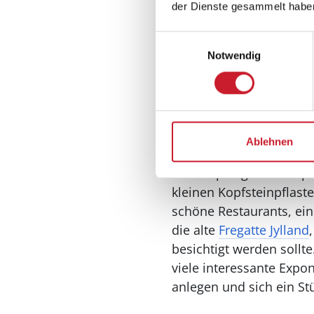
Von Ihrem Ferienhaus a
der Dienste gesammelt habe
Wandern Sie ein paar K
Einwilligungsauswahl
ist auch der Rastplatz 
Notwendig
Ausflüge nach M
In Richtung Handrup be
Natur. Dichte Wälder un
es am Agri Bavnehøj un
Ablehnen
Handrup liegt nur ein 
kleinen Kopfsteinpflast
schöne Restaurants, ein
die alte
Fregatte Jylland
besichtigt werden sollt
viele interessante Exp
anlegen und sich ein S