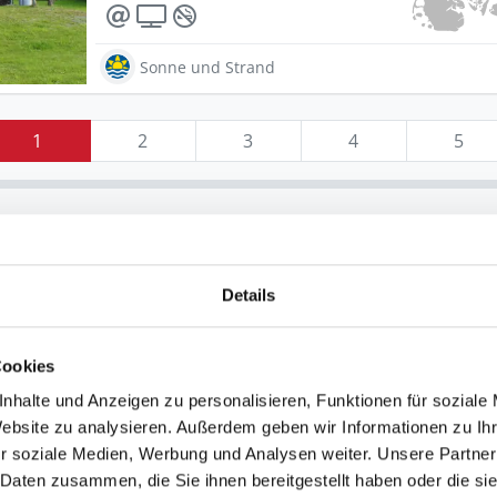
Sonne und Strand
1
2
3
4
5
 Handrup-Bakker
Details
eht der Strand von Handrup-Bakker. Er geht sanft in 
mmanfänger gut geeignet. Wer gleich ins tiefe Wasse
Cookies
en. Wer sein Glück als Windsurfer versuchen möchte,
nhalte und Anzeigen zu personalisieren, Funktionen für soziale
 und Wasserverhältnisse.
Website zu analysieren. Außerdem geben wir Informationen zu I
r soziale Medien, Werbung und Analysen weiter. Unsere Partner
trand von Handrup-Bakker
 Daten zusammen, die Sie ihnen bereitgestellt haben oder die s