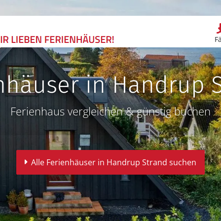
F
nhäuser in Handrup 
Ferienhaus vergleichen & günstig buchen
Alle Ferienhäuser in Handrup Strand suchen