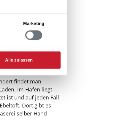
nd um Handrup-Bakker.
 von Djursland. Der See
Marketing
 ihrer spektakulären
. Aussichtspunkte gibt
Alle zulassen
oft
entfernt. In den
undert findet man
Laden. Im Hafen liegt
t ist und auf jeden Fall
beltoft. Dort gibt es
äserei selber Hand