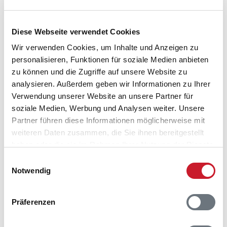
Diese Webseite verwendet Cookies
Wir verwenden Cookies, um Inhalte und Anzeigen zu
personalisieren, Funktionen für soziale Medien anbieten
zu können und die Zugriffe auf unsere Website zu
analysieren. Außerdem geben wir Informationen zu Ihrer
Verwendung unserer Website an unsere Partner für
soziale Medien, Werbung und Analysen weiter. Unsere
Belegungskalender
Partner führen diese Informationen möglicherweise mit
weiteren Daten zusammen, die Sie ihnen bereitgestellt
Reisedauer auswählen
haben oder die sie im Rahmen Ihrer Nutzung der Dienste
Anzahl Reisende auswählen
gesammelt haben.
Einwilligungsauswahl
Anreisetag im Belegungskalender anklicken
Notwendig
Sie bekommen Verfügbarkeit und Preis angezeigt
Präferenzen
Bitte beachten Sie, dass sich bei Änderungen des
Reisezeitraumes auch Änderungen bei der
Hausbeschreibung und/oder der Ausstattung ergeben