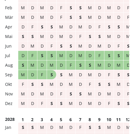
M
D
M
D
F
S
S
M
D
M
D
F
M
D
M
D
F
S
S
M
D
M
D
F
D
F
S
S
M
D
M
D
F
S
S
M
S
S
M
D
M
D
F
S
S
M
D
M
D
M
D
F
S
S
M
D
M
D
F
S
D
F
S
S
M
D
M
D
F
S
S
M
S
M
D
M
D
F
S
S
M
D
M
D
M
D
F
S
S
M
D
M
D
F
S
S
F
S
S
M
D
M
D
F
S
S
M
D
M
D
M
D
F
S
S
M
D
M
D
F
M
D
F
S
S
M
D
M
D
F
S
S
2028
1
2
3
4
5
6
7
8
9
10
11
12
S
S
M
D
M
D
F
S
S
M
D
M