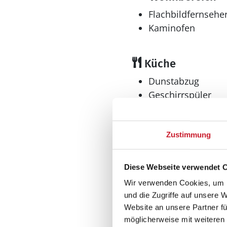
Flachbildfernsehe
Kaminofen
Küche
Dunstabzug
Geschirrspüler
Herd
Elektroherd mit Backof
Kaffeemaschine
Zustimmung
Kühlschrank
amerikanischer Kühlsc
Diese Webseite verwendet 
Kühlschrank
Mikrowelle
Wir verwenden Cookies, um I
und die Zugriffe auf unsere 
Tiefkühler: 60 l
Website an unsere Partner fü
Tiefkühlschrank
möglicherweise mit weiteren