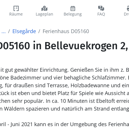
Räume
Lageplan
Belegung
FAQ
Dr
...
Elsegårde
Ferienhaus D05160
D05160 in Bellevuekrogen 2,
 gut gewählter Einrichtung. Genießen Sie in ihm z. B
öne Badezimmer und vier behagliche Schlafzimmer. E
ng, für draußen sind Terrasse, Holzbadewanne und e
ck ist eben und bietet Platz für Spiele wie Aussicht
chen sehr populär. In ca. 10 Minuten ist Ebeltoft erre
in Wäldern spazieren und natürlich am Strand entlan
ril - Juni 2021 kann es in der Umgebung des Ferienh