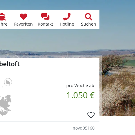
ähre
Favoriten
Kontakt
Hotline
Suchen
beltoft
pro Woche ab
1.050 €
novd05160