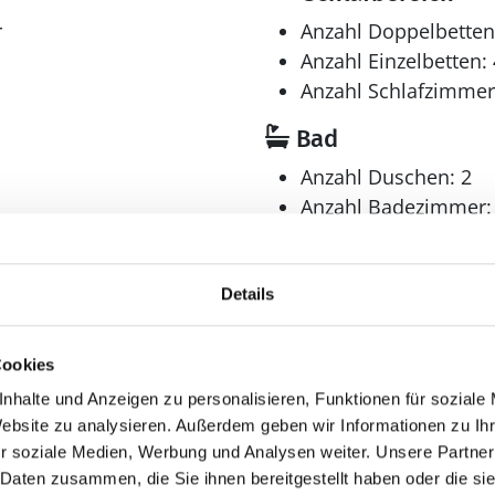
r
Anzahl Doppelbetten
Anzahl Einzelbetten: 
Anzahl Schlafzimmer
Bad
Anzahl Duschen: 2
Anzahl Badezimmer:
Anzahl Toiletten: 2
en
Dusche
Trockner
Details
Waschmaschine
hrank
Cookies
nhalte und Anzeigen zu personalisieren, Funktionen für soziale
Website zu analysieren. Außerdem geben wir Informationen zu I
r soziale Medien, Werbung und Analysen weiter. Unsere Partner
 Daten zusammen, die Sie ihnen bereitgestellt haben oder die s