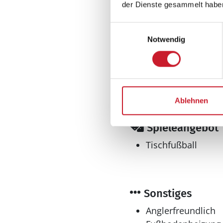
Wellness
der Dienste gesammelt habe
Gratis Schwimmb
Einwilligungsauswahl
Sauna
Notwendig
Whirlpool
Innen-und Aussenwhir
Ablehnen
Spieleangebot
Tischfußball
Sonstiges
Anglerfreundlich