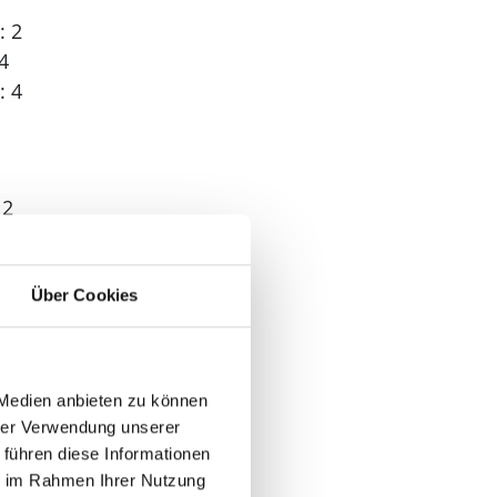
: 2
4
: 4
 2
Über Cookies
 Medien anbieten zu können
hrer Verwendung unserer
 führen diese Informationen
ie im Rahmen Ihrer Nutzung