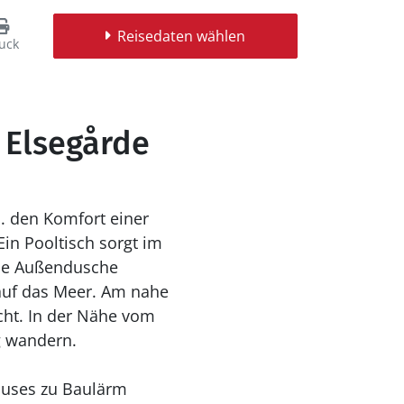
Reisedaten wählen
uck
 Elsegårde
. den Komfort einer
in Pooltisch sorgt im
ine Außendusche
 auf das Meer. Am nahe
icht. In der Nähe vom
g wandern.
auses zu Baulärm