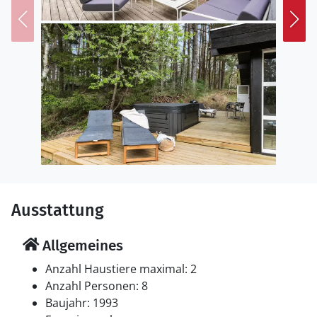
genießen Sie entspannte Stunden am Wasser, gehen
Sie schwimmen oder probieren Sie sich im Stand-Up-
Paddling aus. Wer es rasanter mag, kann beim
Windsurfen oder Kajakfahren die Küste aus einer
neuen Perspektive erleben.
Ausstattung
Allgemeines
Anzahl Haustiere maximal: 2
Anzahl Personen: 8
Baujahr: 1993