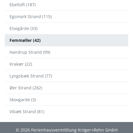
Ebeltoft (187)
Egsmark Strand (115)
Elsegårde (33)
Femmøller (42)
Handrup Strand (99)
Krakær (22)
Lyngsbæk Strand (77)
Øer Strand (282)
Skovgarde (3)
Vibæk Strand (81)
© 2026 Ferienhausvermittlung Kröger+Rehn GmbH