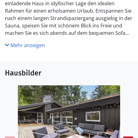
einladende Haus in idyllischer Lage den idealen
Rahmen für einen erholsamen Urlaub. Entspannen Sie
nach einem langen Strandspaziergang ausgiebig in der
Sauna, speisen Sie mit schönem Blick ins Freie und
machen Sie es sich abends auf dem bequemen Sofa
gemütlich.
Mehr anzeigen
Die Terrasse lädt dazu ein, schöne Stunden im Freien
zu verbringen. Genießen Sie ausgiebig die Sonne auf
dem von Bäumen umgebenen Grundstück,
Hausbilder
entspannen Sie im Whirlpool und servieren Sie leckere
Gerichte vom Grill.
Erkunden Sie im Nationalpark Mols Bjerge die sanften
Hügel, dichten Wälder und offenen Heideflächen.
Besonders lohnenswert ist eine Tour zum Trehøje-
Aussichtspunkt, von dem aus Sie eine
atemberaubende Aussicht auf die Bucht von Ebeltoft
genießen. Fahren Sie an die idyllischen Strände,