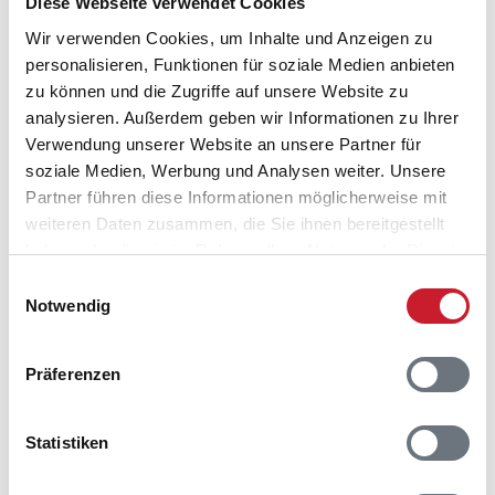
Diese Webseite verwendet Cookies
Wir verwenden Cookies, um Inhalte und Anzeigen zu
personalisieren, Funktionen für soziale Medien anbieten
zu können und die Zugriffe auf unsere Website zu
analysieren. Außerdem geben wir Informationen zu Ihrer
Verwendung unserer Website an unsere Partner für
soziale Medien, Werbung und Analysen weiter. Unsere
Partner führen diese Informationen möglicherweise mit
Belegungskalender
weiteren Daten zusammen, die Sie ihnen bereitgestellt
haben oder die sie im Rahmen Ihrer Nutzung der Dienste
gesammelt haben.
Reisedauer auswählen
Einwilligungsauswahl
Anzahl Reisende auswählen
Notwendig
Anreisetag im Belegungskalender anklicken
Sie bekommen Verfügbarkeit und Preis angezeigt
Präferenzen
Bitte beachten Sie, dass sich bei Änderungen des
Reisezeitraumes auch Änderungen bei der
Statistiken
Hausbeschreibung und/oder der Ausstattung ergeben
können.